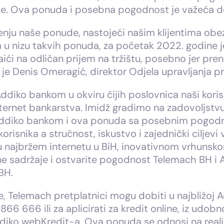
e. Ova ponuda i posebna pogodnost je važeća do
enju naše ponude, nastojeći našim klijentima obe
va u nizu takvih ponuda, za početak 2022. godine j
aići na odličan prijem na tržištu, posebno jer p
ao je Denis Omeragić, direktor Odjela upravljanja
diko bankom u okviru čijih poslovnica naši korisn
ernet bankarstva. Imidž gradimo na zadovoljstvu k
Addiko bankom i ova ponuda sa posebnim pogodnos
snika a stručnost, iskustvo i zajednički ciljevi 
u najbržem internetu u BiH, inovativnom vrhunsko
ne sadržaje i ostvarite pogodnost Telemach BH i 
BH.
de, Telemach pretplatnici mogu dobiti u najbližoj 
6 666 ili za aplicirati za kredit online, iz udob
iko webKredit-a. Ova ponuda se odnosi na reali