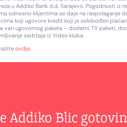
veza u Addiko Bank d.d. Sarajevo. Pogodnosti iz 
ma odnosno klijentima se daje na raspolaganje da
nicima koji ugovore kredit koji je oslobođen plaća
e van ugovornog paketa – dodatni TV paketi, doda
ljivanje sadržaja iz Video kluba.
ražite
ovdje.