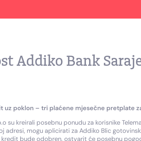
st Addiko Bank Saraj
it uz poklon – tri plaćene mjesečne pretplate 
o su kreirali posebnu ponudu za korisnike Telemach
toj adresi, mogu aplicirati za Addiko Blic gotovin
a kredit bude odobren, ostvarit će posebnu pogod