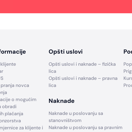
formacije
Opšti uslovi
Po
klijente
Opšti uslovi i naknade – fizička
Pop
ar
lica
Prig
US
Opšti uslovi i naknade – pravna
Kur
 pranja novca
lica
Pro
enja
macije o mogućim
Naknade
u obradi
Naknade u poslovanju sa
h plaćanja
stanovništvom
ponzorstva
Naknade u poslovanju sa pravnim
jernice za klijente i