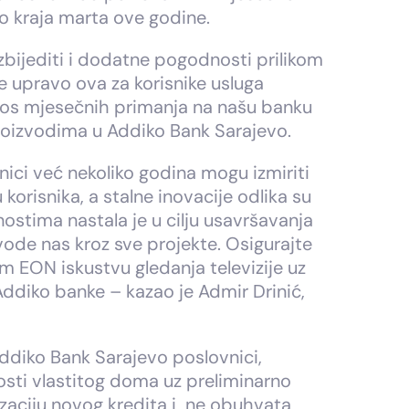
 kraja marta ove godine.
zbijediti i dodatne pogodnosti prilikom
e upravo ova za korisnike usluga
renos mjesečnih primanja na našu banku
 proizvodima u Addiko Bank Sarajevo.
ici već nekoliko godina mogu izmiriti
orisnika, a stalne inovacije odlika su
tima nastala je u cilju usavršavanja
vode nas kroz sve projekte. Osigurajte
m EON iskustvu gledanja televizije uz
Addiko banke – kazao je Admir Drinić,
Addiko Bank Sarajevo poslovnici,
nosti vlastitog doma uz preliminarno
zaciju novog kredita i ne obuhvata