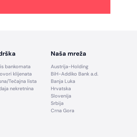
drška
Naša mreža
is bankomata
Austrija-Holding
ovori klijenata
BiH-Addiko Bank a.d.
sna/Tečajna lista
Banja Luka
daja nekretnina
Hrvatska
Slovenija
Srbija
Crna Gora