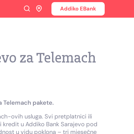
Addiko EBank
evo za Telemach
za Telemach pakete.
-ovih usluga. Svi pretplatnici ili
ski kredit u Addiko Bank Sarajevo pod
nost u vidu poklona – tri mjesečne