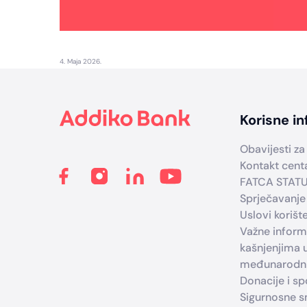
4. Maja 2026.
Footer
Korisne in
Obavijesti za 
Kontakt cent
FATCA STAT
Sprječavanje
Uslovi korišt
Važne infor
kašnjenjima 
međunarodni
Donacije i s
Sigurnosne sm