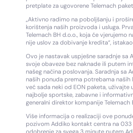
pretplate za ugovorene Telemach paket
„Aktivno radimo na poboljšanju i prošir
korištenja naših proizvoda i usluga. Pr
Telemach BH d.o.o., koja će vjerujemo n
nije uslov za dobivanje kredita“, istak
Ovo je nastavak uspješne saradnje sa Ad
svoje obaveze bez naknade ili putem int
našeg načina poslovanja. Saradnja sa 
naših ponuda prema potrebama naših kori
već sada neki od EON paketa, uživajte 
najbolje sportske, zabavne i informativ
generalni direktor kompanije Telemach 
Više informacija o realizaciji ove ponu
pozivom Addiko kontakt centra na 033 86
odobrenje za svega 3 minute putem Add