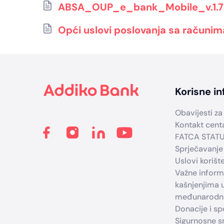
ABSA_OUP_e_bank_Mobile_v.1.7-
Opći uslovi poslovanja sa računim
Footer
Korisne in
Obavijesti za 
Kontakt cent
FATCA STAT
Sprječavanje
Uslovi korišt
Važne infor
kašnjenjima 
međunarodni
Donacije i s
Sigurnosne sm