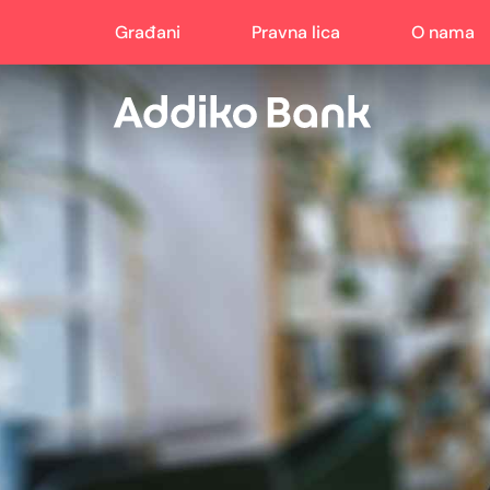
Građani
Pravna lica
O nama