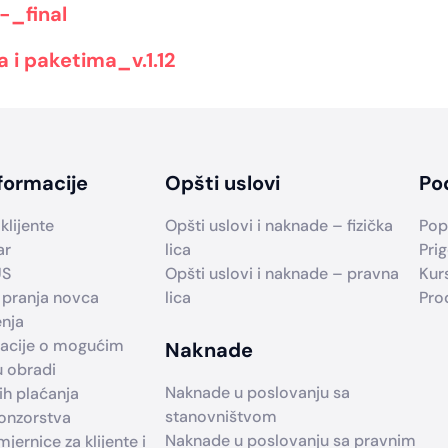
_final
a i paketima_v.1.12
formacije
Opšti uslovi
Po
klijente
Opšti uslovi i naknade – fizička
Pop
ar
lica
Prig
US
Opšti uslovi i naknade – pravna
Kur
 pranja novca
lica
Pro
enja
macije o mogućim
Naknade
u obradi
Naknade u poslovanju sa
h plaćanja
stanovništvom
ponzorstva
Naknade u poslovanju sa pravnim
jernice za klijente i