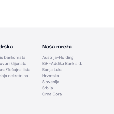
drška
Naša mreža
is bankomata
Austrija-Holding
ovori klijenata
BiH-Addiko Bank a.d.
sna/Tečajna lista
Banja Luka
daja nekretnina
Hrvatska
Slovenija
Srbija
Crna Gora