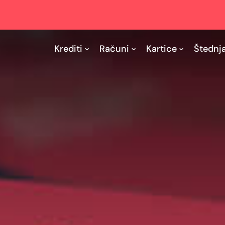
Krediti
Računi
Kartice
Štednj