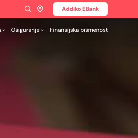
Addiko EBank
a
Osiguranje
Finansijska pismenost