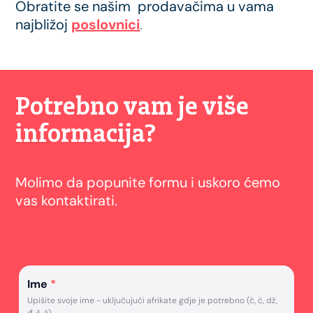
Obratite se našim prodavačima u vama
najbližoj
poslovnici
.
Potrebno vam je više
informacija?
Molimo da popunite formu i uskoro ćemo
vas kontaktirati.
Ime
*
Upišite svoje ime - uključujući afrikate gdje je potrebno (č, ć, dž,