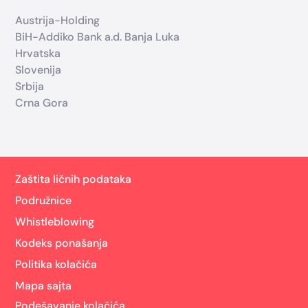
Austrija-Holding
BiH-Addiko Bank a.d. Banja Luka
Hrvatska
Slovenija
Srbija
Crna Gora
Zaštita ličnih podataka
Podružnice
Whistleblowing
Kodeks ponašanja
Politika kolačića
Mapa sajta
Podešavanje kolačića