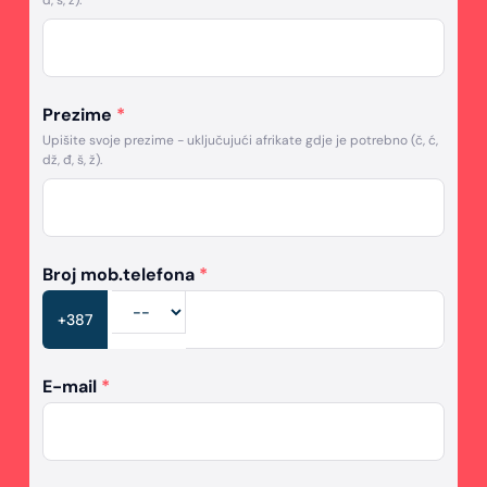
đ, š, ž).
Prezime
*
Upišite svoje prezime - uključujući afrikate gdje je potrebno (č, ć,
dž, đ, š, ž).
Broj mob.telefona
*
+387
E-mail
*