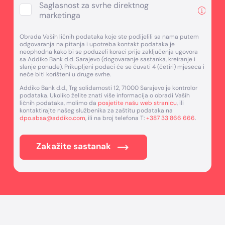
Saglasnost za svrhe direktnog
marketinga
Obrada Vaših ličnih podataka koje ste podijelili sa nama putem
odgovaranja na pitanja i upotreba kontakt podataka je
neophodna kako bi se poduzeli koraci prije zaključenja ugovora
sa Addiko Bank d.d. Sarajevo (dogovaranje sastanka, kreiranje i
slanje ponude). Prikupljeni podaci će se čuvati 4 (četiri) mjeseca i
neće biti korišteni u druge svrhe.
Addiko Bank d.d., Trg solidarnosti 12, 71000 Sarajevo je kontrolor
podataka. Ukoliko želite znati više informacija o obradi Vaših
ličnih podataka, molimo da
posjetite našu web stranicu
, ili
kontaktirajte našeg službenika za zaštitu podataka na
dpo.absa@addiko.com
, ili na broj telefona T:
+387 33 866 666
.
Zakažite sastanak
Footer