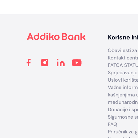
Footer
Korisne in
Obavijesti za 
Kontakt cent
FATCA STAT
Sprječavanje
Uslovi korišt
Važne infor
kašnjenjima 
međunarodni
Donacije i s
Sigurnosne sm
FAQ
Priručnik za 