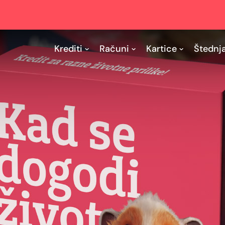
Krediti
Računi
Kartice
Štednj