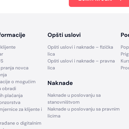
formacije
Opšti uslovi
Po
klijente
Opšti uslovi i naknade – fizička
Pop
ar
lica
Prig
US
Opšti uslovi i naknade – pravna
Kur
 pranja novca
lica
Pro
enja
macije o mogućim
Naknade
u obradi
Naknade u poslovanju sa
h plaćanja
stanovništvom
ponzorstva
Naknade u poslovanju sa pravnim
jernice za klijente i
licima
građane o digitalnim