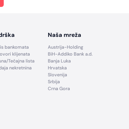
drška
Naša mreža
is bankomata
Austrija-Holding
ovori klijenata
BiH-Addiko Bank a.d.
sna/Tečajna lista
Banja Luka
daja nekretnina
Hrvatska
Slovenija
Srbija
Crna Gora