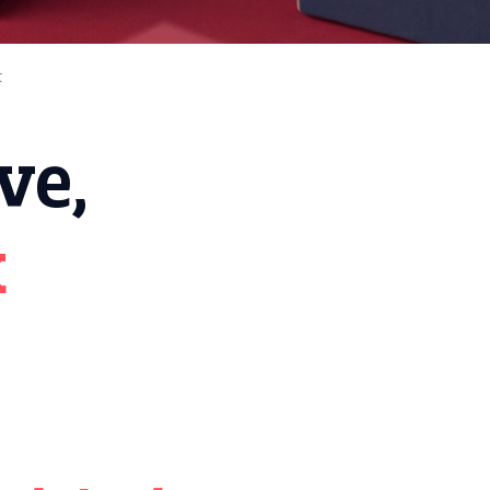
t
ve,
k