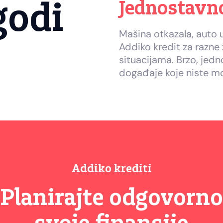
godi
Jednostavno
Mašina otkazala, auto 
Addiko kredit za razne 
situacijama. Brzo, jedn
događaje koje niste mo
Addiko krediti
Planirajte odgovorno