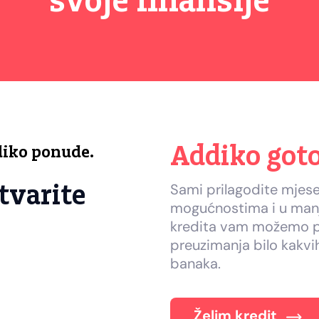
svoje finansije
Addiko goto
ddiko ponude.
tvarite
Sami prilagodite mjese
mogućnostima i u manje
kredita vam možemo po
preuzimanja bilo kakvih
banaka.
Želim kredit