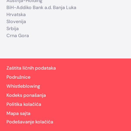
Austrija-Holding
BiH-Addiko Bank a.d. Banja Luka
Hrvatska
Slovenija
Srbija
Crna Gora
Zaštita ličnih podataka
Podružnice
Whistleblowing
Kodeks ponašanja
Politika kolačića
Mapa sajta
Podešavanje kolačića