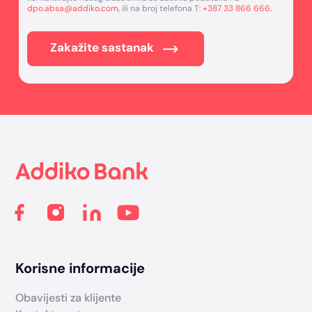
dpo.absa@addiko.com
, ili na broj telefona T:
+387 33 866 666
.
Zakažite sastanak
Footer
Korisne informacije
Obavijesti za klijente