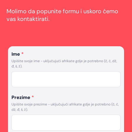
Molimo da popunite formu i uskoro ćemo
vas kontaktirati.
Ime
*
Upišite svoje ime - uključujući afrikate gdje je potrebno (č, ć, dž,
đ, š, ž).
Prezime
*
Upišite svoje prezime - uključujući afrikate gdje je potrebno (č, ć,
dž, đ, š, ž).