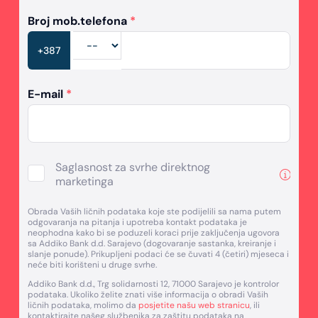
Broj mob.telefona
*
+387
E-mail
*
Saglasnost za svrhe direktnog
marketinga
Obrada Vaših ličnih podataka koje ste podijelili sa nama putem
odgovaranja na pitanja i upotreba kontakt podataka je
neophodna kako bi se poduzeli koraci prije zaključenja ugovora
sa Addiko Bank d.d. Sarajevo (dogovaranje sastanka, kreiranje i
slanje ponude). Prikupljeni podaci će se čuvati 4 (četiri) mjeseca i
neće biti korišteni u druge svrhe.
Addiko Bank d.d., Trg solidarnosti 12, 71000 Sarajevo je kontrolor
podataka. Ukoliko želite znati više informacija o obradi Vaših
ličnih podataka, molimo da
posjetite našu web stranicu
, ili
kontaktirajte našeg službenika za zaštitu podataka na