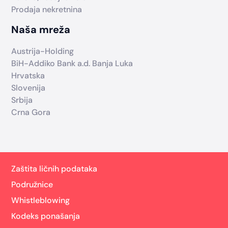
Prodaja nekretnina
Naša mreža
Austrija-Holding
BiH-Addiko Bank a.d. Banja Luka
Hrvatska
Slovenija
Srbija
Crna Gora
Zaštita ličnih podataka
Podružnice
Whistleblowing
Kodeks ponašanja