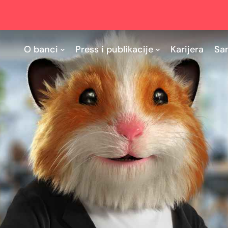
O banci
Press i publikacije
Karijera
Sa