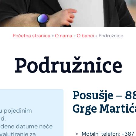
Početna stranica
»
O nama
»
O banci
»
Podružnice
Podružnice
Posušje – 8
Grge Martića
u pojedinim
od.
vedene datume neće
 valutiranje za
Mobilni telefon: +387