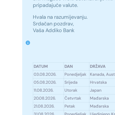
pripadajuće valute.
Hvala na razumijevanju.
Srdačan pozdrav,
Vaša Addiko Bank
DATUM
DAN
DRŽAVA
03.08.2026.
Ponedjeljak
Kanada, Austr
05.08.2026.
Srijeda
Hrvatska
11.08.2026.
Utorak
Japan
20.08.2026.
Četvrtak
Mađarska
21.08.2026.
Petak
Mađarska
31.08.2026.
Ponedjeljak
Ujedinjeno K