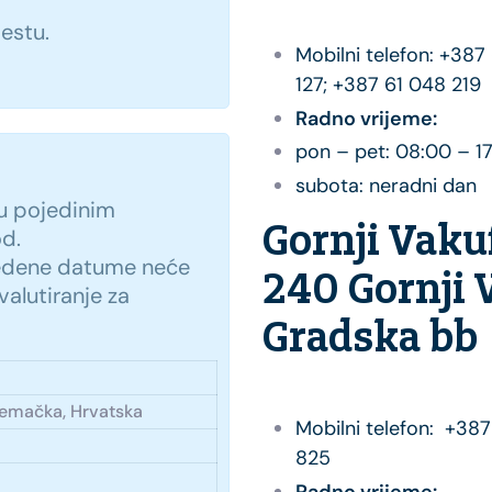
estu.
Mobilni telefon: +387
127; +387 61 048 219
Radno vrijeme:
pon – pet: 08:00 – 1
subota: neradni dan
u pojedinim
Gornji Vaku
od.
vedene datume neće
240 Gornji 
 valutiranje za
Gradska bb
Njemačka, Hrvatska
Mobilni telefon: +38
825
Radno vrijeme: