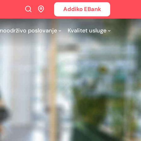
Addiko EBank
moodrživo poslovanje
Kvalitet usluge