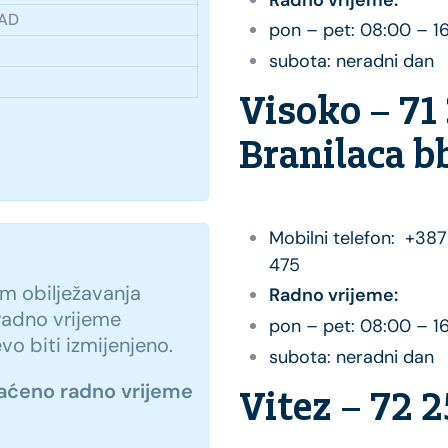
SAD
pon – pet: 08:00 – 1
subota: neradni dan
Visoko – 71 
Branilaca b
Mobilni telefon: +387
475
 obilježavanja
Radno vrijeme:
radno vrijeme
pon – pet: 08:00 – 1
o biti izmijenjeno.
subota: neradni dan
raćeno radno vrijeme
Vitez – 72 2