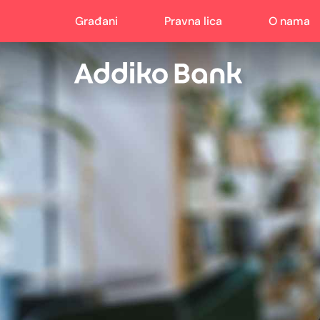
Građani
Pravna lica
O nama