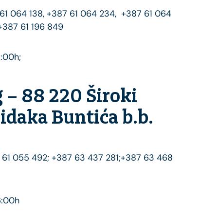
7 61 064 138, +387 61 064 234, +387 61 064
,+387 61 196 849
7:00h;
g – 88 220 Široki
Didaka Buntića b.b.
87 61 055 492; +387 63 437 281;+387 63 468
6:00h