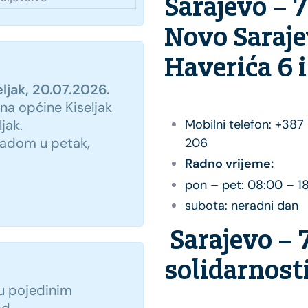
Sarajevo – 
Novo Saraje
Haverića 6 i
ljak, 20.07.2026.
na općine Kiseljak
Mobilni telefon: +38
jak.
radom u petak,
206
Radno vrijeme:
pon – pet: 08:00 – 1
subota: neradni dan
Sarajevo – 
solidarnosti
u pojedinim