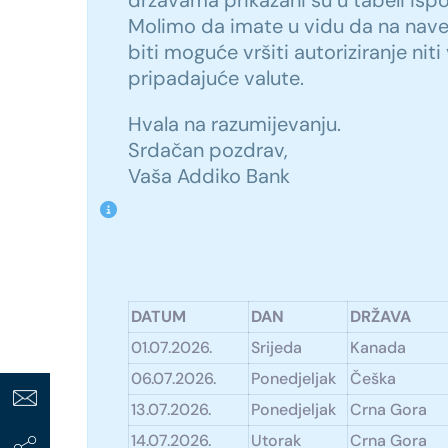
državama prikazani su u tabeli isp
Molimo da imate u vidu da na na
biti moguće vršiti autoriziranje niti
pripadajuće valute.
Hvala na razumijevanju.
Srdačan pozdrav,
Vaša Addiko Bank
DATUM
DAN
DRŽAVA
01.07.2026.
Srijeda
Kanada
06.07.2026.
Ponedjeljak
Češka
13.07.2026.
Ponedjeljak
Crna Gora
14.07.2026.
Utorak
Crna Gora