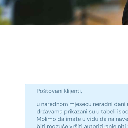
Poštovani klijenti,
u narednom mjesecu neradni dani 
državama prikazani su u tabeli isp
Molimo da imate u vidu da na na
biti moguće vršiti autoriziranje niti