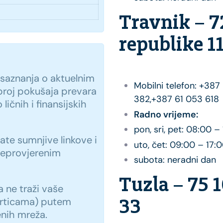
Travnik – 7
republike 1
 saznanja o aktuelnim
Mobilni telefon: +387
broj pokušaja prevara
382,+387 61 053 618
ličnih i finansijskih
Radno vrijeme:
pon, sri, pet: 08:00 –
te sumnjive linkove i
uto, čet: 09:00 – 17:
neprovjerenim
subota: neradni dan
Tuzla – 75 
 ne traži vaše
karticama) putem
33
enih mreža.