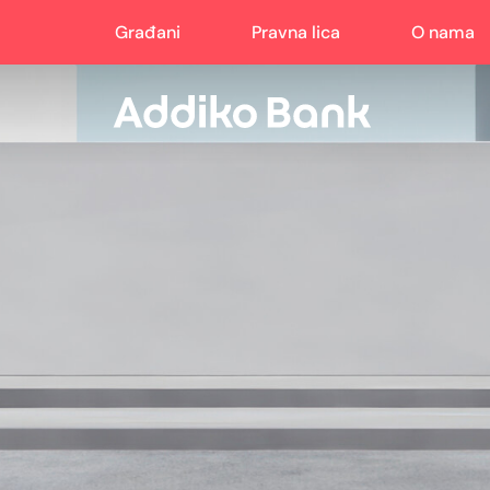
Građani
Pravna lica
O nama