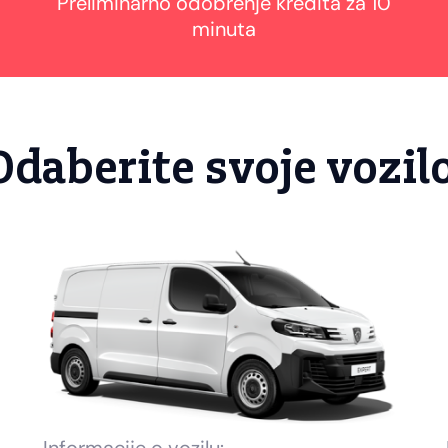
Preliminarno odobrenje kredita za 10
minuta
Odaberite svoje vozil