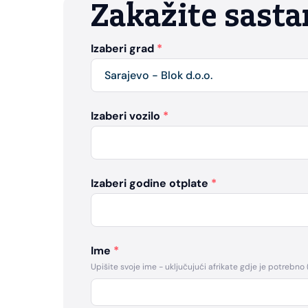
Zakažite sast
Izaberi grad
*
Izaberi vozilo
*
Izaberi godine otplate
*
Ime
*
Upišite svoje ime - uključujući afrikate gdje je potrebno (č, 