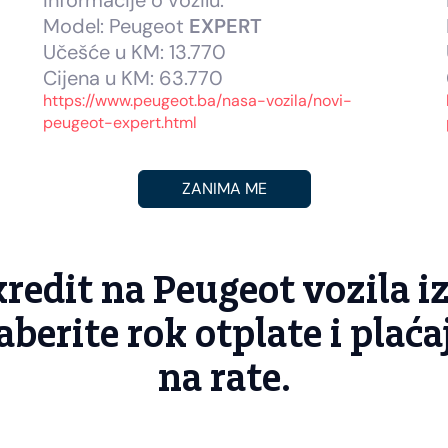
Informacije o vozilu:
Model: Peugeot
EXPERT
Učešće u KM: 13.770
Cijena u KM: 63.770
https://www.peugeot.ba/nasa-vozila/novi-
peugeot-expert.html
ZANIMA ME
kredit na Peugeot vozila 
aberite rok otplate i plać
na rate.