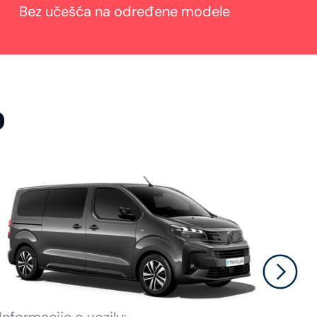
Bez učešća na određene modele
o