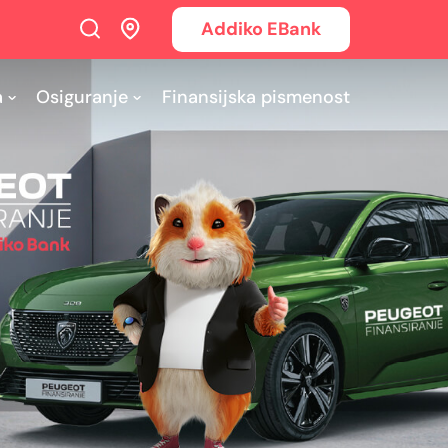
Addiko EBank
a
Osiguranje
Finansijska pismenost