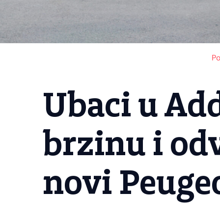
Po
Ubaci u Ad
brzinu i od
novi Peugeo