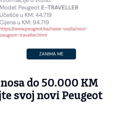
Informacije o vozilu:
Infor
Model: Peugeot
E-TRAVELLER
Mode
Učešće u KM: 44.719
Učeš
Cijena u KM: 94.719
Cije
https://www.peugeot.ba/nasa-vozila/novi-
https:
peugeot-traveller.html
peuge
ZANIMA ME
iznosa do 50.000 KM
ajte svoj novi Peugeot