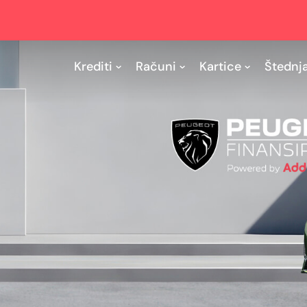
Krediti
Računi
Kartice
Štednj