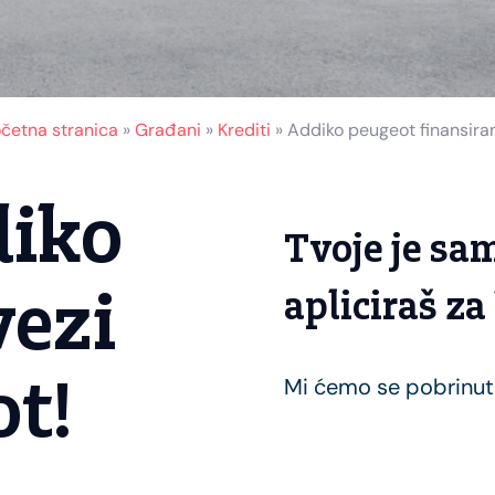
četna stranica
»
Građani
»
Krediti
»
Addiko peugeot finansira
diko
Tvoje je sam
vezi
apliciraš za
t!
Mi ćemo se pobrinuti