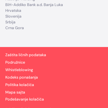
BiH-Addiko Bank a.d. Banja Luka
Hrvatska
Slovenija
Srbija
Crna Gora
Zaštita ličnih podataka
Podružnice
Whistleblowing
Kodeks ponašanja
Politika kolačića
Mapa sajta
Podešavanje kolačića