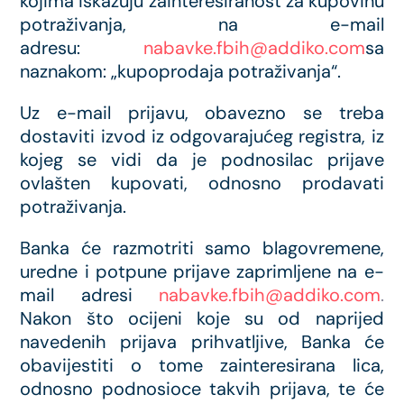
kojima iskazuju zainteresiranost za kupovinu
potraživanja, na e-mail
adresu:
nabavke.fbih@addiko.com
sa
naznakom: „kupoprodaja potraživanja“.
Uz e-mail prijavu, obavezno se treba
dostaviti izvod iz odgovarajućeg registra, iz
kojeg se vidi da je podnosilac prijave
ovlašten kupovati, odnosno prodavati
potraživanja.
Banka će razmotriti samo blagovremene,
uredne i potpune prijave zaprimljene na e-
mail adresi
nabavke.fbih@addiko.com
.
Nakon što ocijeni koje su od naprijed
navedenih prijava prihvatljive, Banka će
obavijestiti o tome zainteresirana lica,
odnosno podnosioce takvih prijava, te će