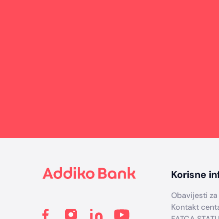
Footer
Korisne in
Obavijesti za 
Kontakt cent
FATCA STAT