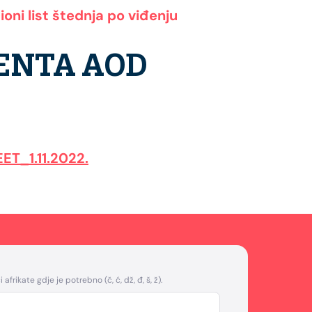
oni list štednja po viđenju
ENTA AOD
T_1.11.2022.
afrikate gdje je potrebno (č, ć, dž, đ, š, ž).