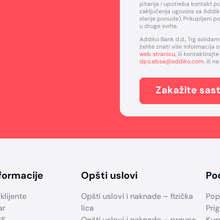
pitanja i upotreba kontakt p
zaključenja ugovora sa Addiko
slanje ponude). Prikupljeni po
u druge svrhe.
Addiko Bank d.d., Trg solidarn
želite znati više informacija
web stranicu
, ili kontaktira
dpo.absa@addiko.com
, ili 
Zakažite sas
formacije
Opšti uslovi
Po
klijente
Opšti uslovi i naknade – fizička
Pop
ar
lica
Prig
US
Opšti uslovi i naknade – pravna
Kur