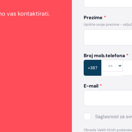
 vas kontaktirati.
Prezime
*
Upišite svoje prezime - uključu
Broj mob.telefona
*
+387
E-mail
*
Saglasnost za sv
Obrada Vaših ličnih podataka