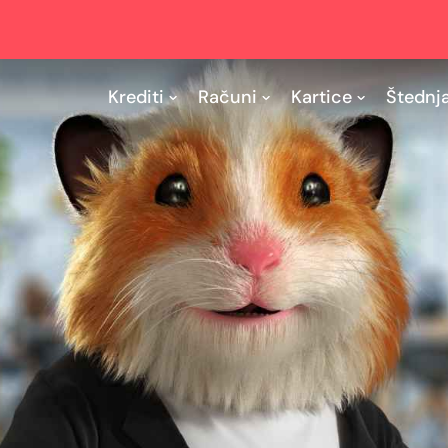
Krediti
Računi
Kartice
Štednj