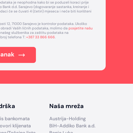
odataka je neophodna kako bi se poduzeli koraci prije
 Bank d.d. Sarajevo (dogovaranje sastanka, kreiranje i
daci će se čuvati 4 (četiri) mjeseca i neće biti korišteni
osti 12, 71000 Sarajevo je kontrolor podataka. Ukoliko
 o obradi Vaših ličnih podataka, molimo da
posjetite našu
jte našeg službenika za zaštitu podataka na
na broj telefona T:
+387 33 866 666
.
tanak
drška
Naša mreža
is bankomata
Austrija-Holding
ovori klijenata
BiH-Addiko Bank a.d.
sna/Tečajna lista
Banja Luka