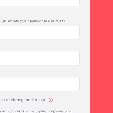
jući afrikate gdje je potrebno (č, ć, dž, đ, š, ž).
rhe direktnog marketinga
 koje ste podijelili sa nama putem odgovaranja na