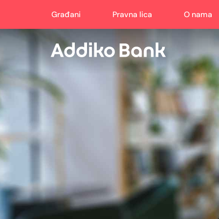
Građani
Pravna lica
O nama