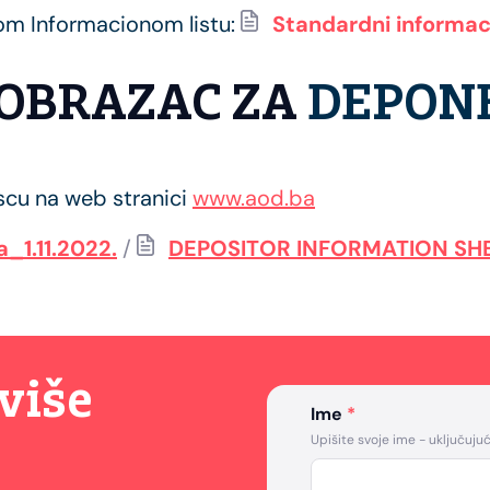
nom Informacionom listu:
Standardni informaci
 OBRAZAC ZA
DEPON
cu na web stranici
www.aod.ba
_1.11.2022.
/
DEPOSITOR INFORMATION SHEE
više
Ime
*
Upišite svoje ime - uključujući 