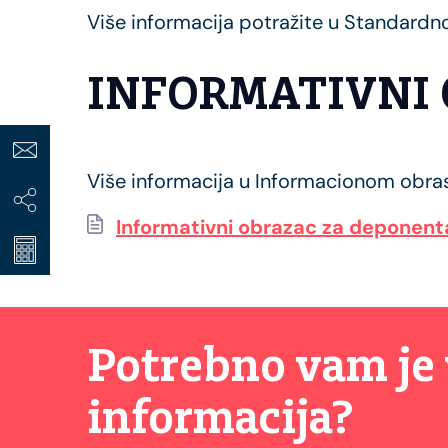
Više informacija potražite u Standard
INFORMATIVNI
Više informacija u Informacionom obras
Informativni obrazac za deponenta
Potrebno vam je 
informacija?