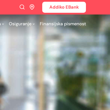
Addiko EBank
a
Osiguranje
Finansijska pismenost