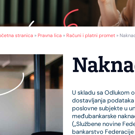
očetna stranica
»
Pravna lica
»
Računi i platni promet
»
Nakna
Nakna
U skladu sa Odlukom o 
dostavljanja podataka 
poslovne subjekte u u
međubankarske naknade
(„Službene novine Feder
bankarstvo Federacije