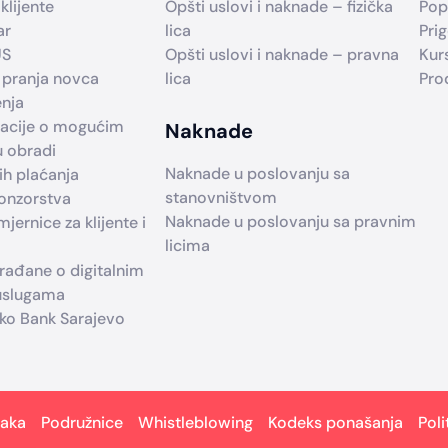
klijente
Opšti uslovi i naknade – fizička
Pop
ar
lica
Prig
US
Opšti uslovi i naknade – pravna
Kur
 pranja novca
lica
Pro
enja
macije o mogućim
Naknade
u obradi
Naknade u poslovanju sa
h plaćanja
stanovništvom
ponzorstva
Naknade u poslovanju sa pravnim
jernice za klijente i
licima
građane o digitalnim
 uslugama
iko Bank Sarajevo
taka
Podružnice
Whistleblowing
Kodeks ponašanja
Poli