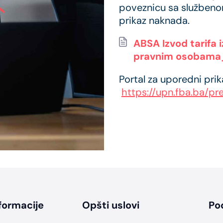
poveznicu sa službeno
prikaz naknada.
ABSA Izvod tarifa
pravnim osobama_ 
Portal za uporedni pri
https://upn.fba.ba/p
formacije
Opšti uslovi
Po