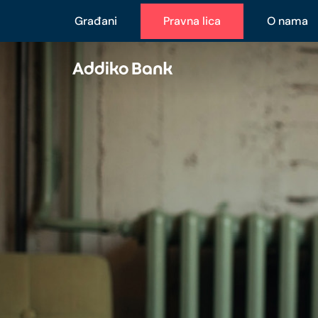
Građani
Pravna lica
O nama