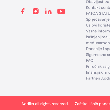
Obavijesti za 
Kontakt cent
FATCA STAT
Sprječavanje
Uslovi korišt
Važne infor
kašnjenjima 
međunarodni
Donacije i s
Sigurnosne sm
FAQ
Priručnik za 
finansijskim
Partneri Add
Addiko all rights reserved.
Zaštita ličnih poda