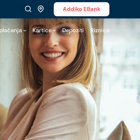
Addiko EBank
 plaćanja
Kartice
Depoziti
Riznica