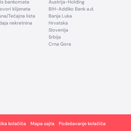
is bankomata
Austrija-Holding
ovori klijenata
BiH-Addiko Bank a.d.
sna/Tečajna lista
Banja Luka
daja nekretnina
Hrvatska
Slovenija
Srbija
Crna Gora
tika kolačića
Mapa sajta
Podešavanje kolačića