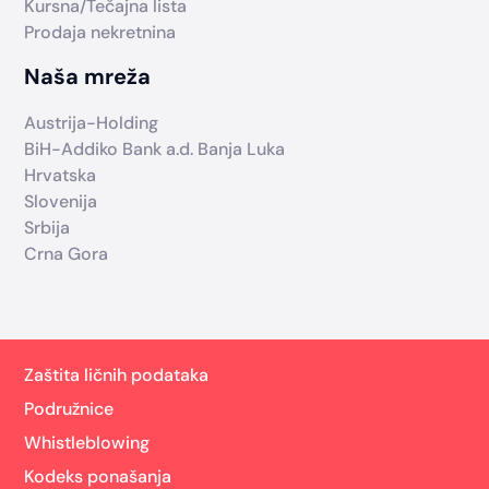
Kursna/Tečajna lista
Prodaja nekretnina
Naša mreža
Austrija-Holding
BiH-Addiko Bank a.d. Banja Luka
Hrvatska
Slovenija
Srbija
Crna Gora
Zaštita ličnih podataka
Podružnice
Whistleblowing
Kodeks ponašanja