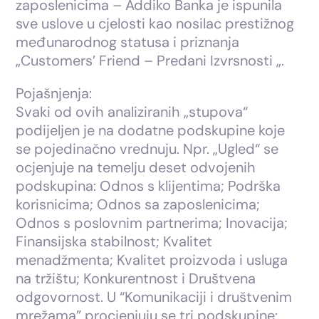
zaposlenicima – Addiko Banka je ispunila
sve uslove u cjelosti kao nosilac prestižnog
međunarodnog statusa i priznanja
„Customers’ Friend – Predani Izvrsnosti „.
Pojašnjenja:
Svaki od ovih analiziranih „stupova“
podijeljen je na dodatne podskupine koje
se pojedinačno vrednuju. Npr. „Ugled“ se
ocjenjuje na temelju deset odvojenih
podskupina: Odnos s klijentima; Podrška
korisnicima; Odnos sa zaposlenicima;
Odnos s poslovnim partnerima; Inovacija;
Finansijska stabilnost; Kvalitet
menadžmenta; Kvalitet proizvoda i usluga
na tržištu; Konkurentnost i Društvena
odgovornost. U “Komunikaciji i društvenim
mrežama” procjenjuju se tri podskupine: