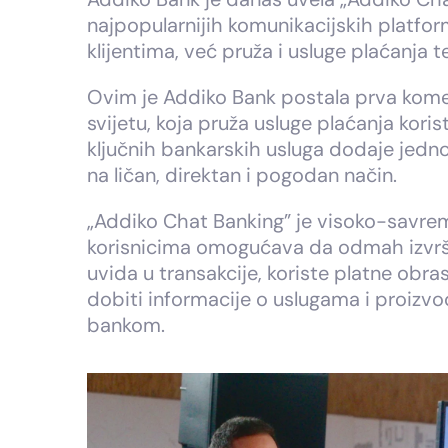
najpopularnijih komunikacijskih platfo
klijentima, već pruža i usluge plaćanja te
Ovim je Addiko Bank postala prva komer
svijetu, koja pruža usluge plaćanja kor
ključnih bankarskih usluga dodaje jedn
na ličan, direktan i pogodan način.
„Addiko Chat Banking” je visoko-savreme
korisnicima omogućava da odmah izvrš
uvida u transakcije, koriste platne obr
dobiti informacije o uslugama i proizvo
bankom.