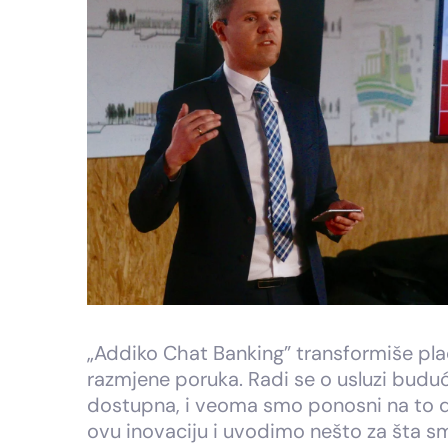
„Addiko Chat Banking” transformiše plać
razmjene poruka. Radi se o usluzi budu
dostupna, i veoma smo ponosni na to 
ovu inovaciju i uvodimo nešto za šta 