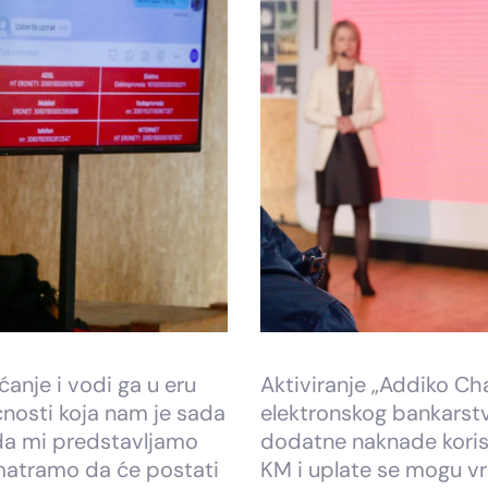
anje i vodi ga u eru
Aktiviranje „Addiko Cha
ćnosti koja nam je sada
elektronskog bankarst
da mi predstavljamo
dodatne naknade korisn
smatramo da će postati
KM i uplate se mogu vrš