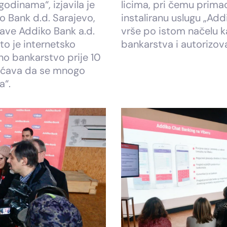
odinama“, izjavila je
licima, pri čemu prima
o Bank d.d. Sarajevo,
instaliranu uslugu „Ad
rave Addiko Bank a.d.
vrše po istom načelu ka
to je internetsko
bankarstva i autorizo
lno bankarstvo prije 10
ućava da se mnogo
a“.