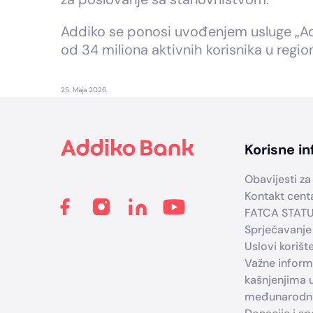
Addiko se ponosi uvođenjem usluge „Add
od 34 miliona aktivnih korisnika u regi
25. Maja 2026.
Footer
Korisne in
Obavijesti za 
Kontakt cent
FATCA STAT
Sprječavanje
Uslovi korišt
Važne infor
kašnjenjima 
međunarodni