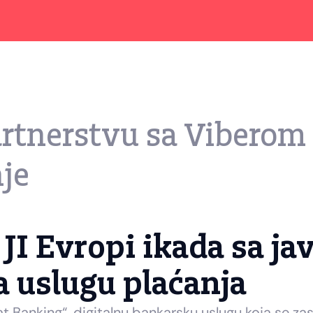
rtnerstvu sa Viberom
nje
i JI Evropi ikada sa 
a uslugu plaćanja
 Banking“, digitalnu bankarsku uslugu koja se zas