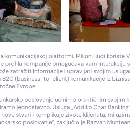
komunikacijskoj platformi. Milioni ljudi koriste Vi
e profila kompanije omogućava vam interakciju s 
e zatražiti informacije i upravljati svojim usluga
m B2C (business-to-client) komunikacije iz biznisa
stočne Evrope.
nkarsko poslovanje učinimo praktičnim svojim kl
iciramo jednostavno. Usluga „Addiko Chat Banking”
nove stvari i komplikuje živote klijenata, mi uzi
ankarsko poslovanje“, zaključio je Razvan Muntea