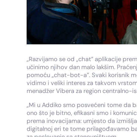
„Razvijamo se od „chat” aplikacije prema 
učinimo njihov dan malo lakšim. Praćenj
pomoću „chat-bot-a”. Svaki korisnik mož
vidimo i veliki interes za takvom vrsto
menadžer Vibera za region centralno-i
„Mi u Addiko smo posvećeni tome da ba
ono što je bitno, efikasni smo i komun
prema inovacijama: umjesto da izmišlja 
digitalnoj eri te tome prilagođavamo b
za poslovanje sa stanovništvom.