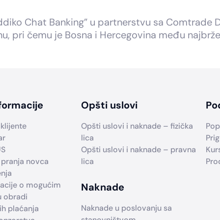
iko Chat Banking” u partnerstvu sa Comtrade Digi
onu, pri čemu je Bosna i Hercegovina među najbrže
formacije
Opšti uslovi
Po
klijente
Opšti uslovi i naknade – fizička
Pop
ar
lica
Prig
US
Opšti uslovi i naknade – pravna
Kur
 pranja novca
lica
Pro
enja
macije o mogućim
Naknade
u obradi
Naknade u poslovanju sa
h plaćanja
stanovništvom