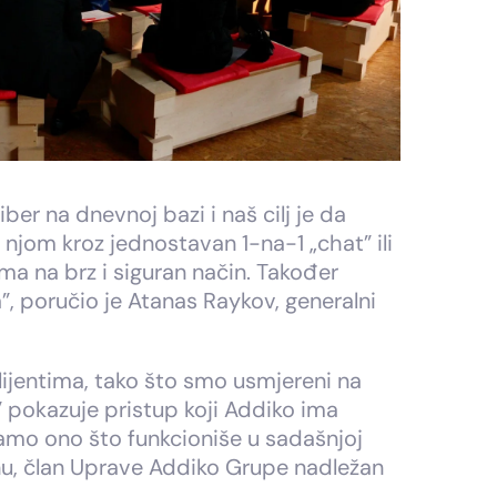
ber na dnevnoj bazi i naš cilj je da
njom kroz jednostavan 1-na-1 „chat” ili
ma na brz i siguran način. Također
”, poručio je Atanas Raykov, generalni
ijentima, tako što smo usmjereni na
 pokazuje pristup koji Addiko ima
mamo ono što funkcioniše u sadašnjoj
nu, član Uprave Addiko Grupe nadležan