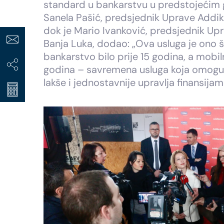
standard u bankarstvu u predstojećim g
Sanela Pašić, predsjednik Uprave Addik
dok je Mario Ivanković, predsjednik Up
Banja Luka, dodao: „Ova usluga je ono š
bankarstvo bilo prije 15 godina, a mobi
godina – savremena usluga koja omog
lakše i jednostavnije upravlja finansijam