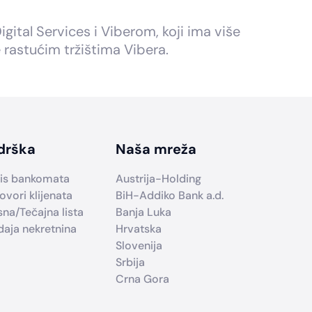
tal Services i Viberom, koji ima više
 rastućim tržištima Vibera.
drška
Naša mreža
is bankomata
Austrija-Holding
ovori klijenata
BiH-Addiko Bank a.d.
sna/Tečajna lista
Banja Luka
daja nekretnina
Hrvatska
Slovenija
Srbija
Crna Gora