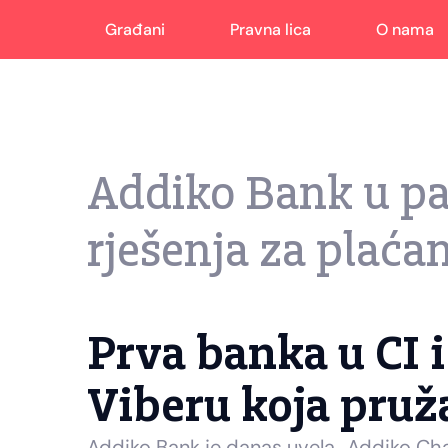
Građani
Pravna lica
O nama
Addiko Bank u pa
rješenja za plaća
Prva banka u CI 
Viberu koja pruž
Addiko Bank je danas uvela „Addiko Chat