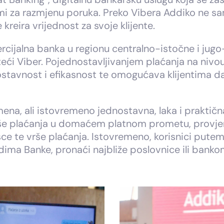
rmi za razmjenu poruka. Preko Vibera Addiko ne s
 kreira vrijednost za svoje klijente.
cijalna banka u regionu centralno-istočne i jugo-
isteći Viber. Pojednostavljivanjem plaćanja na ni
ostavnost i efikasnost te omogućava klijentima da
na, ali istovremeno jednostavna, laka i praktičn
e plaćanja u domaćem platnom prometu, provjer
asce te vrše plaćanja. Istovremeno, korisnici put
dima Banke, pronaći najbliže poslovnice ili banko