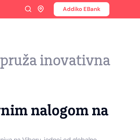
Addiko EBank
 pruža inovativna
javnim nalogom na
niva na Viberu, jednoj od globalno