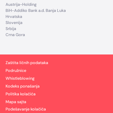
Austrija-Holding
BiH-Addiko Bank a.d. Banja Luka
Hrvatska
Slovenija
Srbija
Crna Gora
Zaštita ličnih podataka
Podružnice
Whistleblowing
Kodeks ponašanja
Politika kolačića
Mapa sajta
Podešavanje kolačića