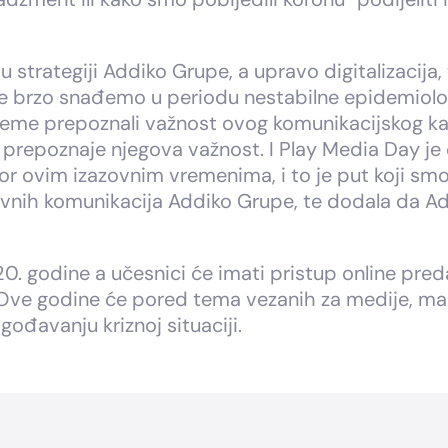
u strategiji Addiko Grupe, a upravo digitalizacij
se brzo snađemo u periodu nestabilne epidemiolo
eme prepoznali važnost ovog komunikacijskog kana
o prepoznaje njegova važnost. I Play Media Day je 
vor ovim izazovnim vremenima, i to je put koji smo
ativnih komunikacija Addiko Grupe, te dodala da
. godine a učesnici će imati pristup online preda
 Ove godine će pored tema vezanih za medije, mar
agođavanju kriznoj situaciji.