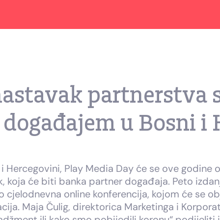
astavak partnerstva 
događajem u Bosni i 
i Hercegovini, Play Media Day će se ove godine o
, koja će biti banka partner događaja. Peto izda
 cjelodnevna online konferencija, kojom će se objed
cija. Maja Čulig, direktorica Marketinga i Korpor
ent ili kako smo pobijedili koronu“ podijeliti