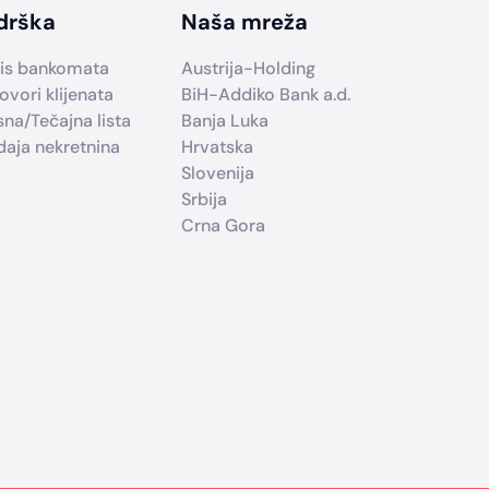
drška
Naša mreža
is bankomata
Austrija-Holding
ovori klijenata
BiH-Addiko Bank a.d.
sna/Tečajna lista
Banja Luka
daja nekretnina
Hrvatska
Slovenija
Srbija
Crna Gora