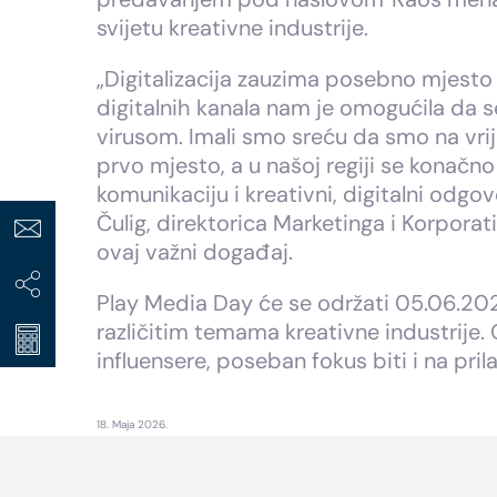
svijetu kreativne industrije.
„Digitalizacija zauzima posebno mjesto 
digitalnih kanala nam je omogućila da 
virusom. Imali smo sreću da smo na vrij
prvo mjesto, a u našoj regiji se konačn
komunikaciju i kreativni, digitalni odgo
Čulig, direktorica Marketinga i Korpor
ovaj važni događaj.
Play Media Day će se održati 05.06.2020
različitim temama kreativne industrije.
influensere, poseban fokus biti i na pril
18. Maja 2026.
Footer