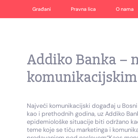
Građani
Pravna lica
O nama
Addiko Banka – n
komunikacijskim 
Najveći komunikacijski događaj u Bosni 
kao i prethodnih godina, uz Addiko Bank
epidemiološke situacije biti održano kao
teme koje se tiču marketinga i komunika
predavanjem pod naslovom“Kaos menadžm