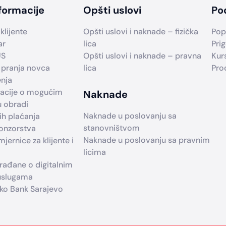
formacije
Opšti uslovi
Po
klijente
Opšti uslovi i naknade – fizička
Pop
ar
lica
Prig
US
Opšti uslovi i naknade – pravna
Kur
 pranja novca
lica
Pro
enja
macije o mogućim
Naknade
u obradi
Naknade u poslovanju sa
h plaćanja
stanovništvom
ponzorstva
Naknade u poslovanju sa pravnim
jernice za klijente i
licima
građane o digitalnim
 uslugama
iko Bank Sarajevo