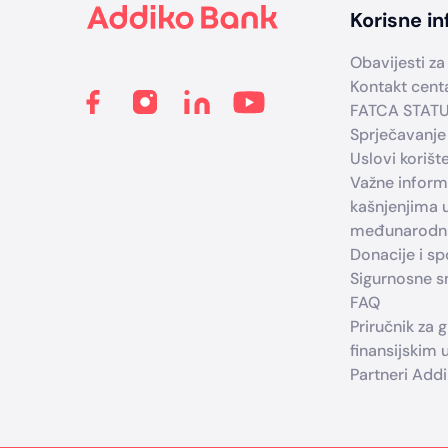
Korisne in
Obavijesti za 
Kontakt cent
FATCA STAT
Sprječavanje
Uslovi korišt
Važne infor
kašnjenjima 
međunarodni
Donacije i s
Sigurnosne sm
FAQ
Priručnik za 
finansijskim
Partneri Add