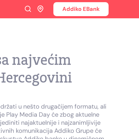
Addiko EBank
sa najvećim
Hercegovini
držati u nešto drugačijem formatu, ali
nje Play Media Day će zbog aktuelne
initi najaktuelnije i najzanimljivije
ativnih komunikacija Addiko Grupe će
 iskustva Addiko banke u dinamičnom