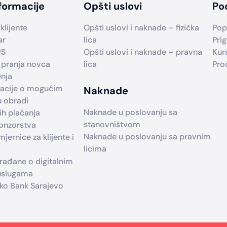
formacije
Opšti uslovi
Po
klijente
Opšti uslovi i naknade – fizička
Pop
ar
lica
Prig
US
Opšti uslovi i naknade – pravna
Kur
 pranja novca
lica
Pro
enja
macije o mogućim
Naknade
u obradi
Naknade u poslovanju sa
h plaćanja
stanovništvom
ponzorstva
Naknade u poslovanju sa pravnim
jernice za klijente i
licima
građane o digitalnim
 uslugama
iko Bank Sarajevo