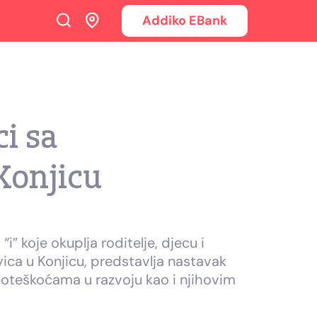
Addiko EBank
i sa
Konjicu
” koje okuplja roditelje, djecu i
ica u Konjicu, predstavlja nastavak
 poteškoćama u razvoju kao i njihovim