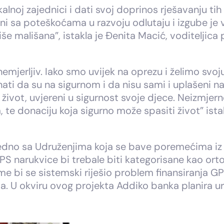
kalnoj zajednici i dati svoj doprinos rješavanju t
 sa poteškoćama u razvoju odlutaju i izgube je v
e mališana”, istakla je Đenita Macić, voditeljic
emjerljiv. Iako smo uvijek na oprezu i želimo svoju
ti da su na sigurnom i da nisu sami i uplašeni 
 život, uvjereni u sigurnost svoje djece. Neizmje
te donaciju koja sigurno može spasiti život” ista
jedno sa Udruženjima koja se bave poremećima iz a
S narukvice bi trebale biti kategorisane kao or
e bi se sistemski riješio problem finansiranja GP
 U okviru ovog projekta Addiko banka planira uru