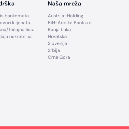
drška
Naša mreža
is bankomata
Austrija-Holding
ovori klijenata
BiH-Addiko Bank a.d.
sna/Tečajna lista
Banja Luka
daja nekretnina
Hrvatska
Slovenija
Srbija
Crna Gora