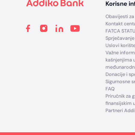
Korisne in
Obavijesti za 
Kontakt cent
FATCA STAT
Sprječavanje
Uslovi korišt
Važne infor
kašnjenjima 
međunarodni
Donacije i s
Sigurnosne sm
FAQ
Priručnik za 
finansijskim
Partneri Add