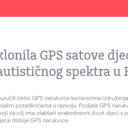
onila GPS satove djec
utističnog spektra u 
učili četiri GPS narukvice korisnicima Udruženja “i
talim poteškoćama u razvoju. Podjela GPS narukv
ji za cilj ima olakšati svakodnevni život djeci s
 djece dobije GPS narukvice.