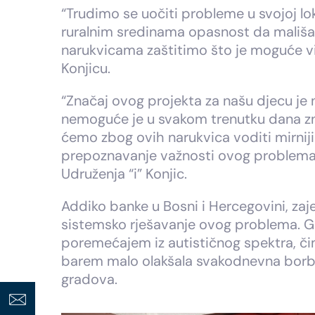
“Trudimo se uočiti probleme u svojoj lo
ruralnim sredinama opasnost da mališani
narukvicama zaštitimo što je moguće viš
Konjicu.
“Značaj ovog projekta za našu djecu je n
nemoguće je u svakom trenutku dana zna
ćemo zbog ovih narukvica voditi mirniji
prepoznavanje važnosti ovog problema, 
Udruženja “i” Konjic.
Addiko banke u Bosni i Hercegovini, za
sistemsko rješavanje ovog problema. GP
poremećajem iz autističnog spektra, čim
barem malo olakšala svakodnevna borba.
gradova.