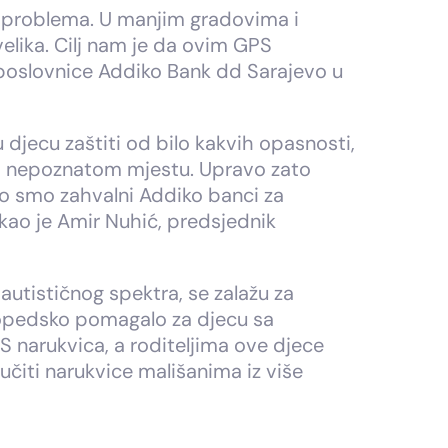
ih problema. U manjim gradovima i
elika. Cilj nam je da ovim GPS
a poslovnice Addiko Bank dd Sarajevo u
 djecu zaštiti od bilo kakvih opasnosti,
na nepoznatom mjestu. Upravo zato
rno smo zahvalni Addiko banci za
kao je Amir Nuhić, predsjednik
utističnog spektra, se zalažu za
topedsko pomagalo za djecu sa
S narukvica, a roditeljima ove djece
čiti narukvice mališanima iz više