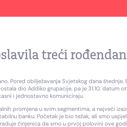
slavila treći rođendan
o. Pored obilježavanja Svjetskog dana štednje, B
stala dio Addiko grupacije, pa je 31.10. datum otka
ikasni i jednostavno komuniciraju.
kalnih promjena u svim segmentima, a najveći izaz
tabilnu banku. Početak je bio težak, ali smo uspjel
raduje činjenica da smo u prvoj polovini ove godin