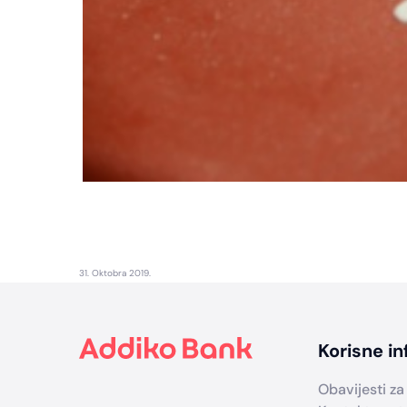
31. Oktobra 2019.
Footer
Korisne in
Obavijesti za 