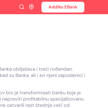
Addiko EBank
anka obilježava i treći rođendan.
d su Banka, ali i svi njeni zaposlenici i
ov bio je transformisati banku koja je
i napraviti profitabilnu specijalizovanu
e ostvarili rast štednje veći od