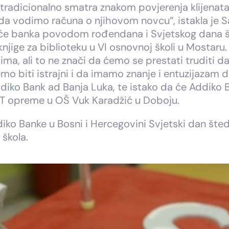
a tradicionalno smatra znakom povjerenja klijena
e da vodimo računa o njihovom novcu”, istakla je 
 će banka povodom rođendana i Svjetskog dana št
knjige za biblioteku u VI osnovnoj školi u Mostaru.
a, ali to ne znači da ćemo se prestati truditi d
emo biti istrajni i da imamo znanje i entuzijazam
ddiko Bank ad Banja Luka, te istako da će Addik
IT opreme u OŠ Vuk Karadžić u Doboju.
ko Banke u Bosni i Hercegovini Svjetski dan štedn
 škola.