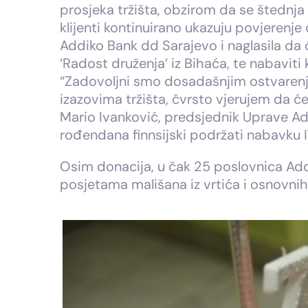
prosjeka tržišta, obzirom da se štednj
klijenti kontinuirano ukazuju povjerenj
Addiko Bank dd Sarajevo i naglasila da
‘Radost druženja’ iz Bihaća, te nabaviti 
“Zadovoljni smo dosadašnjim ostvarenjim
izazovima tržišta, čvrsto vjerujem da ć
Mario Ivanković, predsjednik Uprave A
rođendana finnsijski podržati nabavku 
Osim donacija, u čak 25 poslovnica Addi
posjetama mališana iz vrtića i osnovnih