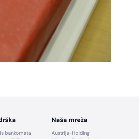
drška
Naša mreža
is bankomata
Austrija-Holding