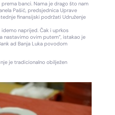
ta prema banci. Nama je drago što nam
Sanela Pašić, predsjednica Uprave
ednje finansijski podržati Udruženje
a idemo naprijed. Čak i uprkos
 da nastavimo ovim putem”, istakao je
o Bank ad Banja Luka povodom
je je tradicionalno obilježen