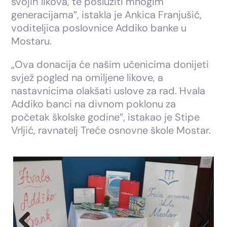
svojih likova, te poslužiti mnogim
generacijama”, istakla je Ankica Franjušić,
voditeljica poslovnice Addiko banke u
Mostaru.
„Ova donacija će našim učenicima donijeti
svjež pogled na omiljene likove, a
nastavnicima olakšati uslove za rad. Hvala
Addiko banci na divnom poklonu za
početak školske godine”, istakao je Stipe
Vrljić, ravnatelj Treće osnovne škole Mostar.