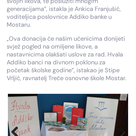
svojih likova, te poslužiti mnogim
generacijama”, istakla je Ankica Franjušić,
voditeljica poslovnice Addiko banke u
Mostaru.
„Ova donacija će našim učenicima donijeti
svjež pogled na omiljene likove, a
nastavnicima olakšati uslove za rad. Hvala
Addiko banci na divnom poklonu za
početak školske godine”, istakao je Stipe
Vrljić, ravnatelj Treće osnovne škole Mostar.