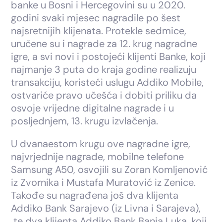
banke u Bosni i Hercegovini su u 2020.
godini svaki mjesec nagradile po šest
najsretnijih klijenata. Protekle sedmice,
uručene su i nagrade za 12. krug nagradne
igre, a svi novi i postojeći klijenti Banke, koji
najmanje 3 puta do kraja godine realizuju
transakciju, koristeći uslugu Addiko Mobile,
ostvariće pravo učešća i dobiti priliku da
osvoje vrijedne digitalne nagrade i u
posljednjem, 13. krugu izvlačenja.
U dvanaestom krugu ove nagradne igre,
najvrjednije nagrade, mobilne telefone
Samsung A50, osvojili su Zoran Komljenović
iz Zvornika i Mustafa Muratović iz Zenice.
Takođe su nagrađena još dva klijenta
Addiko Bank Sarajevo (iz Livna i Sarajeva),
te dva klijenta Addiko Bank Banja Luka, koji