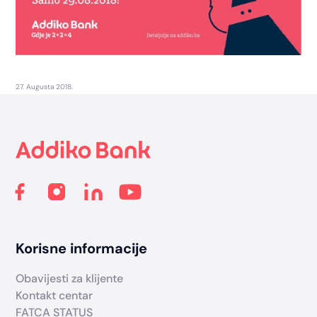
27. Augusta 2018.
Footer
Korisne informacije
Obavijesti za klijente
Kontakt centar
FATCA STATUS