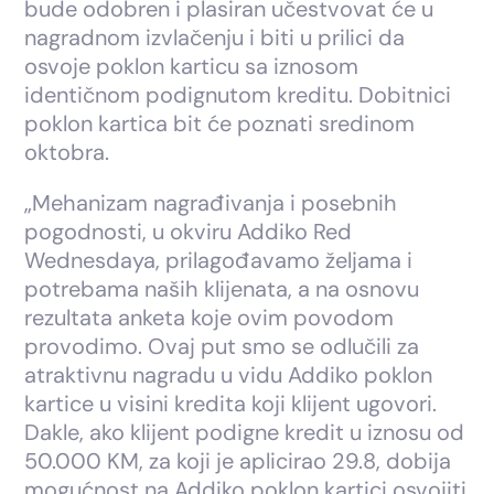
bude odobren i plasiran učestvovat će u
nagradnom izvlačenju i biti u prilici da
osvoje poklon karticu sa iznosom
identičnom podignutom kreditu. Dobitnici
poklon kartica bit će poznati sredinom
oktobra.
„Mehanizam nagrađivanja i posebnih
pogodnosti, u okviru Addiko Red
Wednesdaya, prilagođavamo željama i
potrebama naših klijenata, a na osnovu
rezultata anketa koje ovim povodom
provodimo. Ovaj put smo se odlučili za
atraktivnu nagradu u vidu Addiko poklon
kartice u visini kredita koji klijent ugovori.
Dakle, ako klijent podigne kredit u iznosu od
50.000 KM, za koji je aplicirao 29.8, dobija
mogućnost na Addiko poklon kartici osvojiti