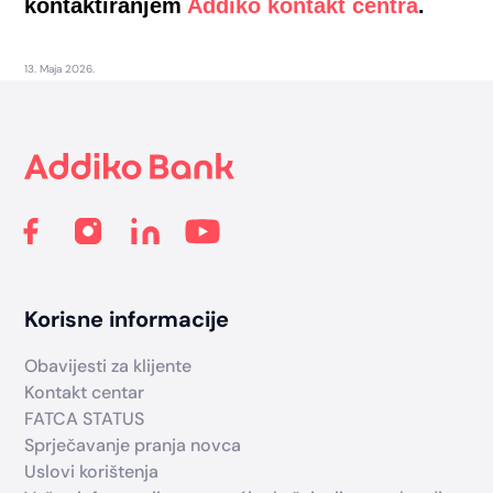
kontaktiranjem
Addiko kontakt centra
.
13. Maja 2026.
Footer
Korisne informacije
Obavijesti za klijente
Kontakt centar
FATCA STATUS
Sprječavanje pranja novca
Uslovi korištenja