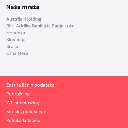
Naša mreža
Austrija-Holding
BiH-Addiko Bank a.d. Banja Luka
Hrvatska
Slovenija
Srbija
Crna Gora
Zaštita ličnih podataka
Podružnice
Whistleblowing
Kodeks ponašanja
Politika kolačića