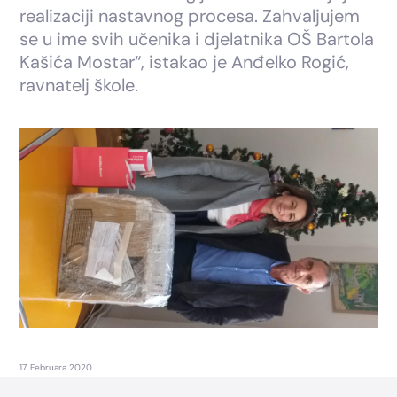
realizaciji nastavnog procesa. Zahvaljujem
se u ime svih učenika i djelatnika OŠ Bartola
Kašića Mostar“, istakao je Anđelko Rogić,
ravnatelj škole.
17. Februara 2020.
Footer