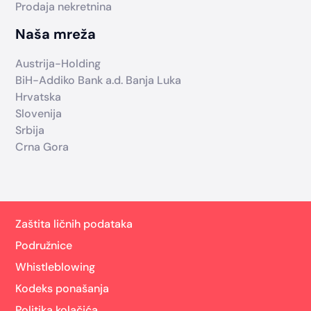
Prodaja nekretnina
Naša mreža
Austrija-Holding
BiH-Addiko Bank a.d. Banja Luka
Hrvatska
Slovenija
Srbija
Crna Gora
Zaštita ličnih podataka
Podružnice
Whistleblowing
Kodeks ponašanja
Politika kolačića