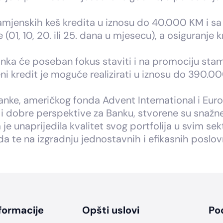
jenskih keš kredita u iznosu do 40.000 KM i sa r
(01, 10, 20. ili 25. dana u mjesecu), a osiguranje 
nka će poseban fokus staviti i na promociju st
eni kredit je moguće realizirati u iznosu do 390.
 Banke, američkog fonda Advent International i Eu
a i dobre perspektive za Banku, stvorene su sna
a je unaprijedila kvalitet svog portfolija u svim s
oda te na izgradnju jednostavnih i efikasnih poslo
formacije
Opšti uslovi
Po