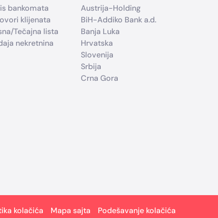
is bankomata
Austrija-Holding
ovori klijenata
BiH-Addiko Bank a.d.
sna/Tečajna lista
Banja Luka
daja nekretnina
Hrvatska
Slovenija
Srbija
Crna Gora
tika kolačića
Mapa sajta
Podešavanje kolačića