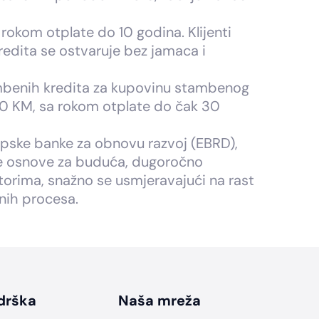
okom otplate do 10 godina. Klijenti
kredita se ostvaruje bez jamaca i
ambenih kredita za kupovinu stambenog
000 KM, sa rokom otplate do čak 30
ropske banke za obnovu razvoj (EBRD),
žne osnove za buduća, dugoročno
ektorima, snažno se usmjeravajući na rast
vnih procesa.
drška
Naša mreža