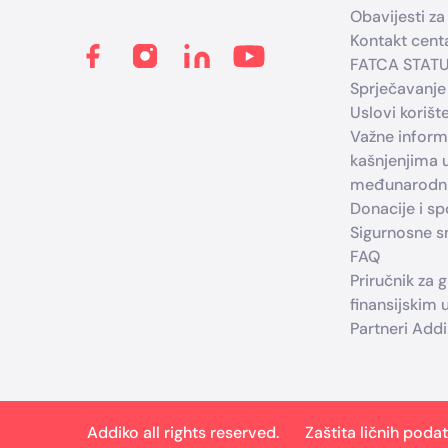
Obavijesti za 
Kontakt cent
FATCA STAT
Sprječavanje
Uslovi korišt
Važne infor
kašnjenjima 
međunarodni
Donacije i s
Sigurnosne sm
FAQ
Priručnik za 
finansijskim
Partneri Add
Addiko all rights reserved.
Zaštita ličnih poda