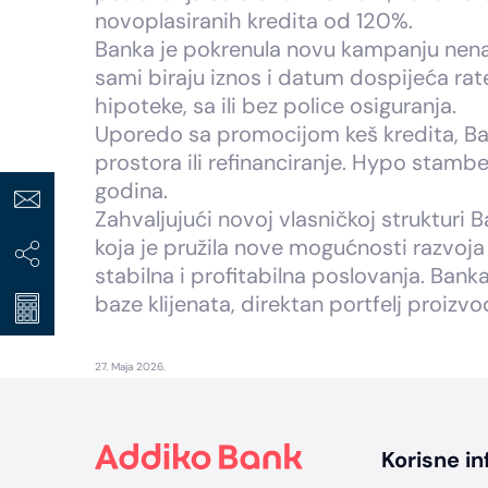
novoplasiranih kredita od 120%.
Banka je pokrenula novu kampanju nenam
sami biraju iznos i datum dospijeća rate 
hipoteke, sa ili bez police osiguranja.
Uporedo sa promocijom keš kredita, Ba
prostora ili refinanciranje. Hypo stamb
godina.
Zahvaljujući novoj vlasničkoj strukturi
koja je pružila nove mogućnosti razvoj
stabilna i profitabilna poslovanja. Bank
baze klijenata, direktan portfelj proizv
27. Maja 2026.
Footer
Korisne in