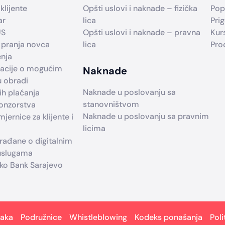
klijente
Opšti uslovi i naknade – fizička
Pop
ar
lica
Prig
US
Opšti uslovi i naknade – pravna
Kur
 pranja novca
lica
Pro
enja
macije o mogućim
Naknade
u obradi
Naknade u poslovanju sa
h plaćanja
stanovništvom
ponzorstva
Naknade u poslovanju sa pravnim
jernice za klijente i
licima
građane o digitalnim
 uslugama
iko Bank Sarajevo
taka
Podružnice
Whistleblowing
Kodeks ponašanja
Poli