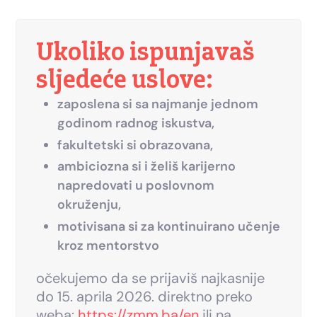
Ukoliko ispunjavaš
sljedeće uslove:
zaposlena si sa najmanje jednom
godinom radnog iskustva,
fakultetski si obrazovana,
ambiciozna si i želiš karijerno
napredovati u poslovnom
okruženju,
motivisana si za kontinuirano učenje
kroz mentorstvo
očekujemo da se prijaviš najkasnije
do 15. aprila 2026. direktno preko
weba:
https://zmm.ba/en
ili na