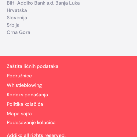
BiH-Addiko Bank a.d. Banja Luka
Hrvatska
Slovenija
Srbija
Crna Gora
Zaštita ličnih podataka
Podružnice
Whistleblowing
Kodeks ponašanja
Politika kolačića
Mapa sajta
Podešavanje kolačića
Addiko all rights reserved.