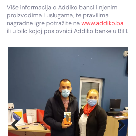
Više informacija o Addiko banci i njenim
proizvodima i uslugama, te pravilima
nagradne igre potražite na
www.addiko.ba
ili u bilo kojoj poslovnici Addiko banke u BiH.