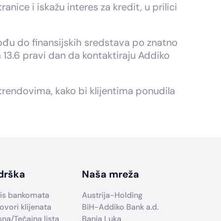
ce i iskažu interes za kredit, u prilici
dođu do finansijskih sredstava po znatno
a 13.6 pravi dan da kontaktiraju Addiko
trendovima, kako bi klijentima ponudila
drška
Naša mreža
is bankomata
Austrija-Holding
ovori klijenata
BiH-Addiko Bank a.d.
sna/Tečajna lista
Banja Luka