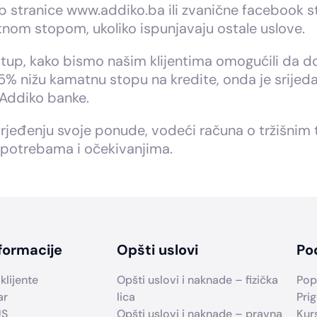
tranice www.addiko.ba ili zvanične facebook strani
tnom stopom, ukoliko ispunjavaju ostale uslove.
istup, kako bismo našim klijentima omogućili da 
 25% nižu kamatnu stopu na kredite, onda je srijed
z Addiko banke.
rjeđenju svoje ponude, vodeći računa o tržišnim 
m potrebama i očekivanjima.
formacije
Opšti uslovi
Po
klijente
Opšti uslovi i naknade – fizička
Pop
ar
lica
Prig
US
Opšti uslovi i naknade – pravna
Kur