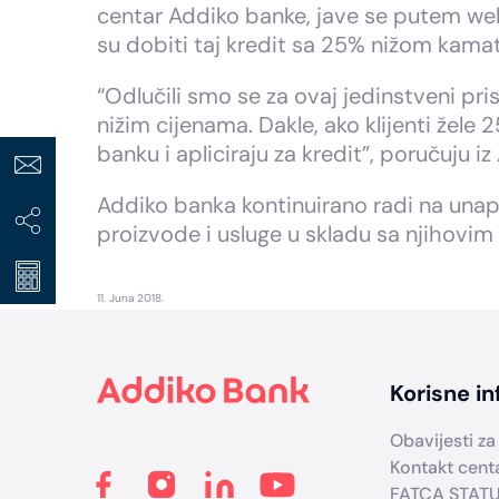
centar Addiko banke, jave se putem web s
su dobiti taj kredit sa 25% nižom kama
“Odlučili smo se za ovaj jedinstveni pr
nižim cijenama. Dakle, ako klijenti žele
banku i apliciraju za kredit”, poručuju i
Addiko banka kontinuirano radi na unap
proizvode i usluge u skladu sa njihovi
11. Juna 2018.
Footer
Korisne in
Obavijesti za 
Kontakt cent
FATCA STAT