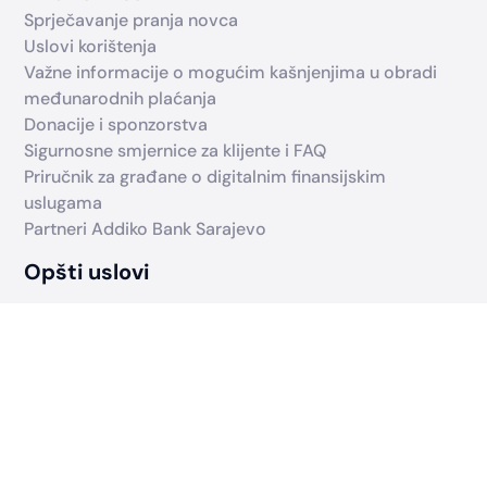
Sprječavanje pranja novca
Uslovi korištenja
Važne informacije o mogućim kašnjenjima u obradi
međunarodnih plaćanja
Donacije i sponzorstva
Sigurnosne smjernice za klijente i FAQ
Priručnik za građane o digitalnim finansijskim
uslugama
Partneri Addiko Bank Sarajevo
Opšti uslovi
Opšti uslovi i naknade – fizička lica
Opšti uslovi i naknade – pravna lica
Naknade
Naknade u poslovanju sa stanovništvom
Naknade u poslovanju sa pravnim licima