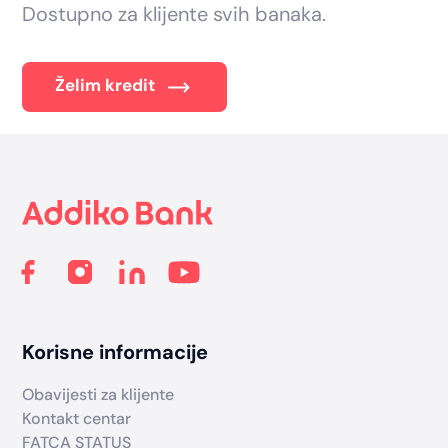
Dostupno za klijente svih banaka.
Želim kredit
Footer
Korisne informacije
Obavijesti za klijente
Kontakt centar
FATCA STATUS