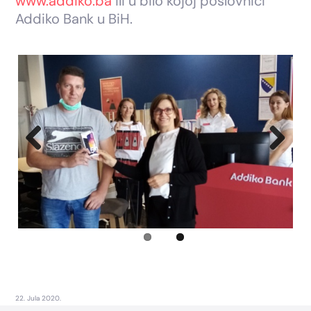
www.addiko.ba
ili u bilo kojoj poslovnici
Addiko Bank u BiH.
Previous
Next
22. Jula 2020.