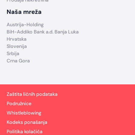
Naša mreža
Austrija-Holding
BiH-Addiko Bank a.d. Banja Luka
Hrvatska
Slovenija
Srbija
Crna Gora
Zaštita ličnih podataka
Podružnice
Whistleblowing
Kodeks ponašanja
Politika kolačića