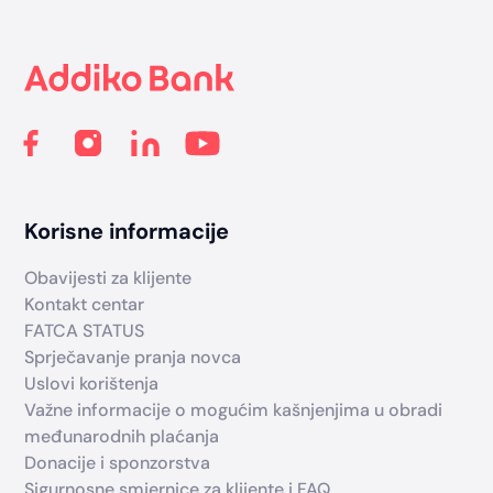
Footer
Korisne informacije
Obavijesti za klijente
Kontakt centar
FATCA STATUS
Sprječavanje pranja novca
Uslovi korištenja
Važne informacije o mogućim kašnjenjima u obradi
međunarodnih plaćanja
Donacije i sponzorstva
Sigurnosne smjernice za klijente i FAQ