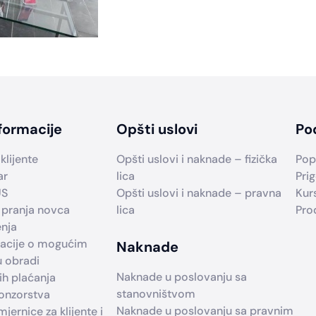
formacije
Opšti uslovi
Po
klijente
Opšti uslovi i naknade – fizička
Pop
ar
lica
Prig
US
Opšti uslovi i naknade – pravna
Kur
 pranja novca
lica
Pro
enja
macije o mogućim
Naknade
u obradi
Naknade u poslovanju sa
h plaćanja
stanovništvom
ponzorstva
Naknade u poslovanju sa pravnim
jernice za klijente i