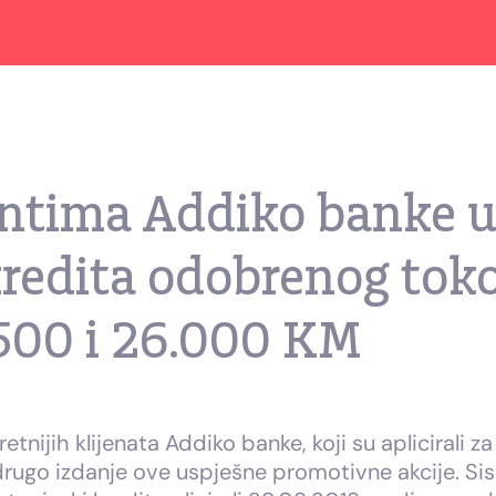
jentima Addiko banke 
kredita odobrenog tok
500 i 26.000 KM
retnijih klijenata Addiko banke, koji su apliciral
ugo izdanje ove uspješne promotivne akcije. Sis