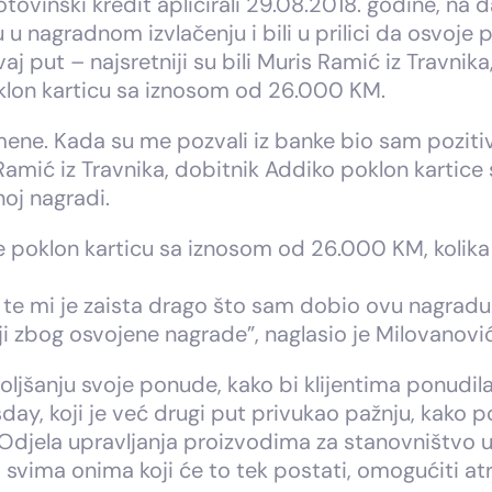
otovinski kredit aplicirali 29.08.2018. godine, n
 u nagradnom izvlačenju i bili u prilici da osvoje 
j put – najsretniji su bili Muris Ramić iz Travnika
poklon karticu sa iznosom od 26.000 KM.
ene. Kada su me pozvali iz banke bio sam pozitiv
is Ramić iz Travnika, dobitnik Addiko poklon kart
noj nagradi.
je poklon karticu sa iznosom od 26.000 KM, kolika je
 te mi je zaista drago što sam dobio ovu nagrad
iji zbog osvojene nagrade”, naglasio je Milovanović
ljšanju svoje ponude, kako bi klijentima ponudila 
y, koji je već drugi put privukao pažnju, kako pos
iz Odjela upravljanja proizvodima za stanovništvo 
i svima onima koji će to tek postati, omogućiti at