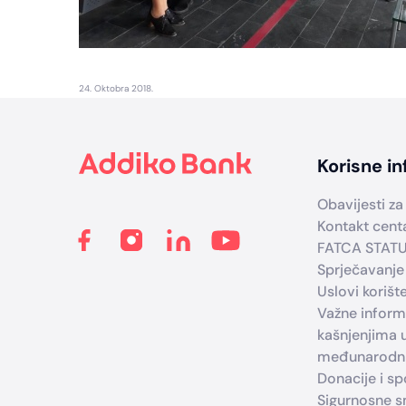
24. Oktobra 2018.
Footer
Korisne in
Obavijesti za 
Kontakt cent
FATCA STAT
Sprječavanje
Uslovi korišt
Važne infor
kašnjenjima 
međunarodni
Donacije i s
Sigurnosne sm