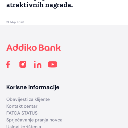
atraktivnih nagrada.
13. Maja 2026.
Footer
Korisne informacije
Obavijesti za klijente
Kontakt centar
FATCA STATUS
Sprječavanje pranja novca
Uslovi korištenja