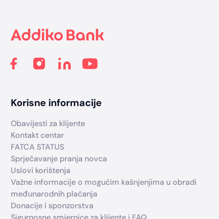
Footer
Korisne informacije
Obavijesti za klijente
Kontakt centar
FATCA STATUS
Sprječavanje pranja novca
Uslovi korištenja
Važne informacije o mogućim kašnjenjima u obradi
međunarodnih plaćanja
Donacije i sponzorstva
Sigurnosne smjernice za klijente i FAQ