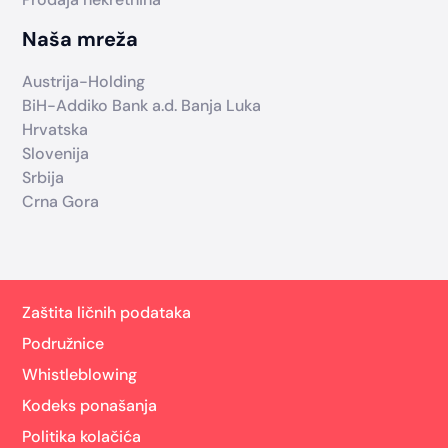
Naša mreža
Austrija-Holding
BiH-Addiko Bank a.d. Banja Luka
Hrvatska
Slovenija
Srbija
Crna Gora
Zaštita ličnih podataka
Podružnice
Whistleblowing
Kodeks ponašanja
Politika kolačića