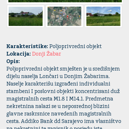
Karakteristike:
Poljoprivredni objekt
Lokacija:
Donji Žabar
Opis:
Poljoprivredni objekt smješten je u središnjem
dijelu naselja Lončari u Donjim Žabarima.
Naselje karakterišu izgrađeni individualni
stambeni I poslovni objekti koncentrisani duž
magistralnih cesta M1.8 I M14.1. Predmetna
nekretnina nalazi se u neposrednoj blizini
glavne raskrsnice navedenih magistralnih
cesta. Addiko Bank dd Sarajevo ima vlasništvo
na nekretnini te zapisnik o posjedu iste