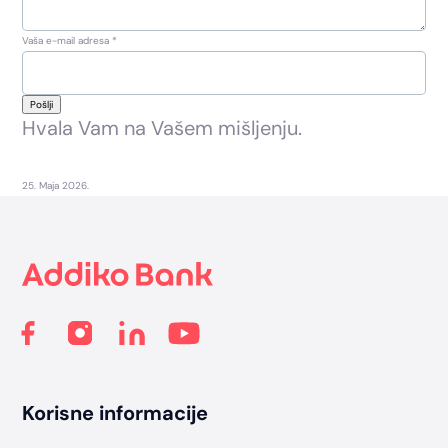
Vaša e-mail adresa
*
Pošlji
Hvala Vam na Vašem mišljenju.
25. Maja 2026.
Footer
Korisne informacije