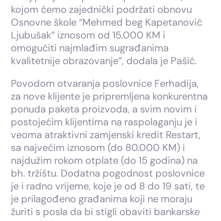
kojom ćemo zajednički podržati obnovu
Osnovne škole “Mehmed beg Kapetanović
Ljubušak” iznosom od 15.000 KM i
omogućiti najmlađim sugrađanima
kvalitetnije obrazovanje”, dodala je Pašić.
Povodom otvaranja poslovnice Ferhadija,
za nove klijente je pripremljena konkurentna
ponuda paketa proizvoda, a svim novim i
postojećim klijentima na raspolaganju je i
veoma atraktivni zamjenski kredit Restart,
sa najvećim iznosom (do 80.000 KM) i
najdužim rokom otplate (do 15 godina) na
bh. tržištu. Dodatna pogodnost poslovnice
je i radno vrijeme, koje je od 8 do 19 sati, te
je prilagođeno građanima koji ne moraju
žuriti s posla da bi stigli obaviti bankarske