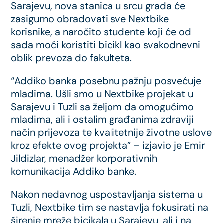
Sarajevu, nova stanica u srcu grada će
zasigurno obradovati sve Nextbike
korisnike, a naročito studente koji će od
sada moći koristiti bicikl kao svakodnevni
oblik prevoza do fakulteta.
“Addiko banka posebnu pažnju posvećuje
mladima. Ušli smo u Nextbike projekat u
Sarajevu i Tuzli sa željom da omogućimo
mladima, ali i ostalim građanima zdraviji
način prijevoza te kvalitetnije životne uslove
kroz efekte ovog projekta” – izjavio je Emir
Jildizlar, menadžer korporativnih
komunikacija Addiko banke.
Nakon nedavnog uspostavljanja sistema u
Tuzli, Nextbike tim se nastavlja fokusirati na
širenje mreže bicikala u Sarajevu, ali i na