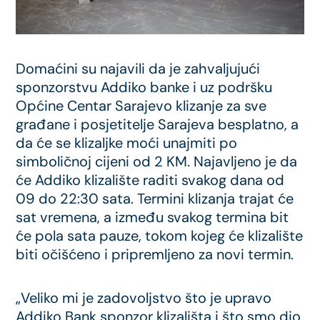
Domaćini su najavili da je zahvaljujući
sponzorstvu Addiko banke i uz podršku
Općine Centar Sarajevo klizanje za sve
građane i posjetitelje Sarajeva besplatno, a
da će se klizaljke moći unajmiti po
simboličnoj cijeni od 2 KM. Najavljeno je da
će Addiko klizalište raditi svakog dana od
09 do 22:30 sata. Termini klizanja trajat će
sat vremena, a između svakog termina bit
će pola sata pauze, tokom kojeg će klizalište
biti očišćeno i pripremljeno za novi termin.
„Veliko mi je zadovoljstvo što je upravo
Addiko Bank sponzor klizališta i što smo dio