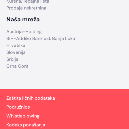
Kursna/Tečajna lista
Prodaja nekretnina
Naša mreža
Austrija-Holding
BiH-Addiko Bank a.d. Banja Luka
Hrvatska
Slovenija
Srbija
Crna Gora
Zaštita ličnih podataka
Podružnice
Whistleblowing
Kodeks ponašanja