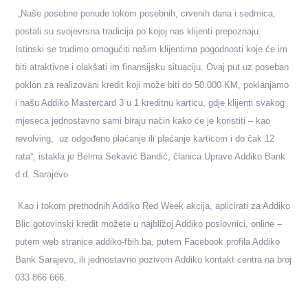
„Naše posebne ponude tokom posebnih, crvenih dana i sedmica,
postali su svojevrsna tradicija po kojoj nas klijenti prepoznaju.
Istinski se trudimo omogućiti našim klijentima pogodnosti koje će im
biti atraktivne i olakšati im finansijsku situaciju. Ovaj put uz poseban
poklon za realizovani kredit koji može biti do 50.000 KM, poklanjamo
i našu Addiko Mastercard 3 u 1 kreditnu karticu, gdje klijenti svakog
mjeseca jednostavno sami biraju način kako će je koristiti – kao
revolving, uz odgođeno plaćanje ili plaćanje karticom i do čak 12
rata“, istakla je Belma Sekavić Bandić, članica Uprave Addiko Bank
d.d. Sarajevo
Kao i tokom prethodnih Addiko Red Week akcija, aplicirati za Addiko
Blic gotovinski kredit možete u najbližoj Addiko poslovnici, online –
putem web stranice addiko-fbih.ba, putem Facebook profila Addiko
Bank Sarajevo, ili jednostavno pozivom Addiko kontakt centra na broj
033 866 666.