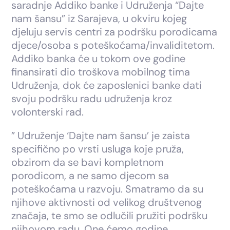
saradnje Addiko banke i Udruženja “Dajte
nam šansu” iz Sarajeva, u okviru kojeg
djeluju servis centri za podršku porodicama
djece/osoba s poteškoćama/invaliditetom.
Addiko banka će u tokom ove godine
finansirati dio troškova mobilnog tima
Udruženja, dok će zaposlenici banke dati
svoju podršku radu udruženja kroz
volonterski rad.
” Udruženje ‘Dajte nam šansu’ je zaista
specifično po vrsti usluga koje pruža,
obzirom da se bavi kompletnom
porodicom, a ne samo djecom sa
poteškoćama u razvoju. Smatramo da su
njihove aktivnosti od velikog društvenog
značaja, te smo se odlučili pružiti podršku
njihovom radu. One ćemo godine