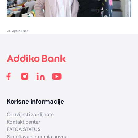
24. Aprila 2019.
Footer
Korisne informacije
Obavijesti za klijente
Kontakt centar
FATCA STATUS
Sprječavanje pranja novca