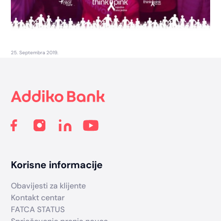
25. Septembra 2019.
Footer
Korisne informacije
Obavijesti za klijente
Kontakt centar
FATCA STATUS