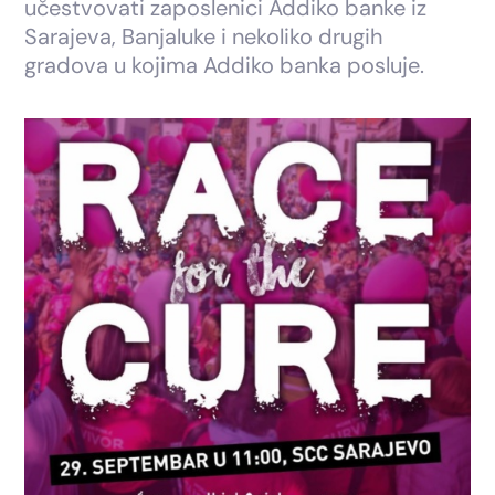
učestvovati zaposlenici Addiko banke iz
Sarajeva, Banjaluke i nekoliko drugih
gradova u kojima Addiko banka posluje.