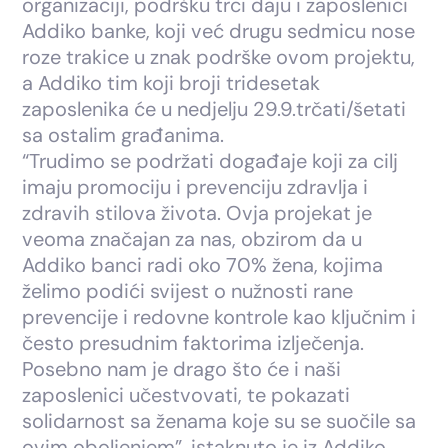
organizaciji, podršku trci daju i zaposlenici
Addiko banke, koji već drugu sedmicu nose
roze trakice u znak podrške ovom projektu,
a Addiko tim koji broji tridesetak
zaposlenika će u nedjelju 29.9.trčati/šetati
sa ostalim građanima.
“Trudimo se podržati događaje koji za cilj
imaju promociju i prevenciju zdravlja i
zdravih stilova života. Ovja projekat je
veoma značajan za nas, obzirom da u
Addiko banci radi oko 70% žena, kojima
želimo podići svijest o nužnosti rane
prevencije i redovne kontrole kao ključnim i
često presudnim faktorima izlječenja.
Posebno nam je drago što će i naši
zaposlenici učestvovati, te pokazati
solidarnost sa ženama koje su se suočile sa
ovim oboljenjem”, istaknuto je iz Addiko