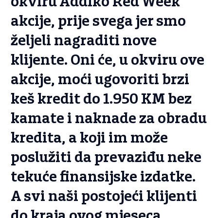
okviru Addiko Red Week
akcije, prije svega jer smo
željeli nagraditi nove
klijente. Oni će, u okviru ove
akcije, moći ugovoriti brzi
keš kredit do 1.950 KM bez
kamate i naknade za obradu
kredita, a koji im može
poslužiti da prevaziđu neke
tekuće finansijske izdatke.
A svi naši postojeći klijenti
do kraja ovog mjeseca,