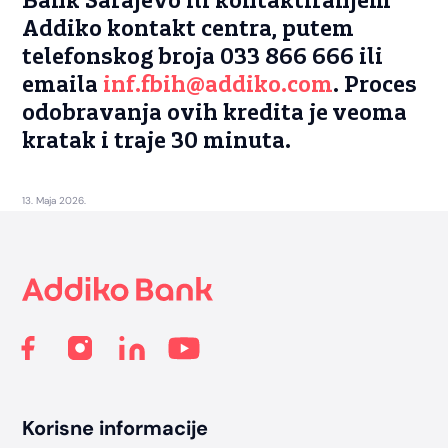
Bank Sarajevo ili kontaktiranjem
Addiko kontakt centra, putem
telefonskog broja 033 866 666 ili
emaila
inf.fbih@addiko.com
. Proces
odobravanja ovih kredita je veoma
kratak i traje 30 minuta.
13. Maja 2026.
Footer
Korisne informacije