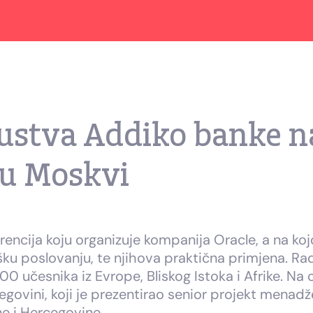
kustva Addiko banke n
 u Moskvi
ncija koju organizuje kompanija Oracle, a na kojo
ršku poslovanju, te njihova praktična primjena. R
400 učesnika iz Evrope, Bliskog Istoka i Afrike. N
govini, koji je prezentirao senior projekt menad
ne i Hercegovine.