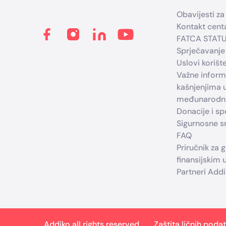
Obavijesti za 
Kontakt cent
FATCA STAT
Sprječavanje
Uslovi korišt
Važne infor
kašnjenjima 
međunarodni
Donacije i s
Sigurnosne sm
FAQ
Priručnik za 
finansijskim
Partneri Add
Addiko all rights reserved.
Zaštita ličnih poda