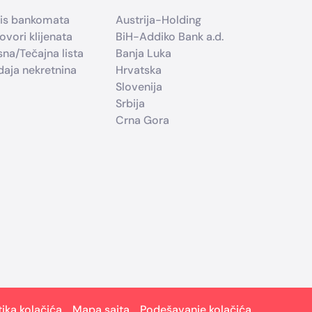
is bankomata
Austrija-Holding
ovori klijenata
BiH-Addiko Bank a.d.
sna/Tečajna lista
Banja Luka
daja nekretnina
Hrvatska
Slovenija
Srbija
Crna Gora
tika kolačića
Mapa sajta
Podešavanje kolačića