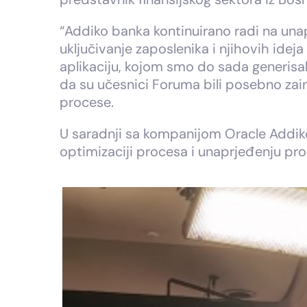
“Addiko banka kontinuirano radi na una
uključivanje zaposlenika i njihovih id
aplikaciju, kojom smo do sada generisal
da su učesnici Foruma bili posebno zai
procese.
U saradnji sa kompanijom Oracle Addiko 
optimizaciji procesa i unaprjeđenju proi