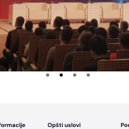
formacije
Opšti uslovi
Po