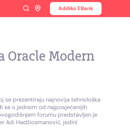
Addiko EBank
a Oracle Modern
j se prezentiraju najnovija tehnološka
adi se o jednom od najposjećenijih
a ovogodišnjem forumu predstavljen je
žer Adi Hadžiosmanović, jedini