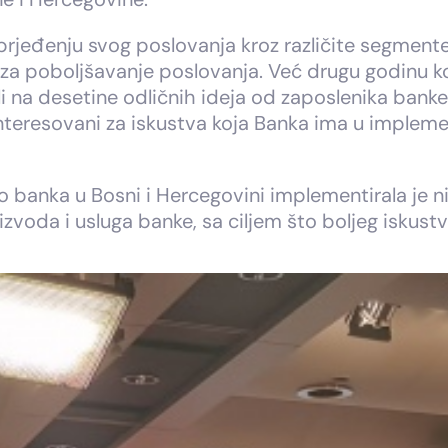
prjeđenju svog poslovanja kroz različite segment
eja za poboljšavanje poslovanja. Već drugu godin
i na desetine odličnih ideja od zaposlenika banke
nteresovani za iskustva koja Banka ima u implemen
banka u Bosni i Hercegovini implementirala je niz
zvoda i usluga banke, sa ciljem što boljeg iskustva