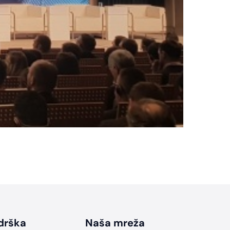
drška
Naša mreža