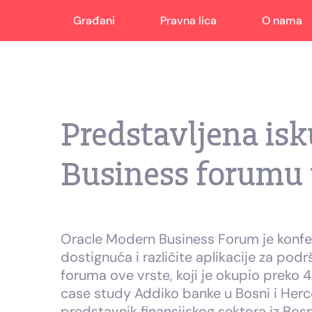
Građani
Pravna lica
O nama
Predstavljena is
Business forumu
Oracle Modern Business Forum je konfere
dostignuća i različite aplikacije za pod
foruma ove vrste, koji je okupio preko 
case study Addiko banke u Bosni i Herce
predstavnik finansijskog sektora iz Bos