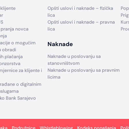
klijente
Opšti uslovi i naknade – fizička
Pop
ar
lica
Prig
US
Opšti uslovi i naknade – pravna
Kur
 pranja novca
lica
Pro
enja
macije o mogućim
Naknade
u obradi
Naknade u poslovanju sa
h plaćanja
stanovništvom
ponzorstva
Naknade u poslovanju sa pravnim
jernice za klijente i
licima
građane o digitalnim
 uslugama
iko Bank Sarajevo
taka
Podružnice
Whistleblowing
Kodeks ponašanja
Poli