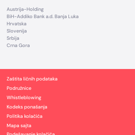
Austrija-Holding
BiH-Addiko Bank a.d. Banja Luka
Hrvatska
Slovenija
Srbija
Crna Gora
Zaštita ličnih podataka
Podružnice
Whistleblowing
Kodeks ponašanja
Politika kolačića
Mapa sajta
Podešavanje kolačića