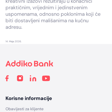
kreativni izazovi rezultiraju u konačnici
praktičnim, vrijednim i jedinstvenim
uspomenama, odnosno poklonima koji će
biti dostavljeni mališanima na kućnu
adresu.
14. Maja 2026.
Footer
Korisne informacije
Obavijesti za klijente