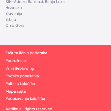
BiH-Addiko Bank a.d. Banja Luka
Hrvatska
Slovenija
Srbija
Crna Gora
Zaštita ličnih podataka
Podružnice
Whistleblowing
Kodeks ponašanja
Politika kolačića
Mapa sajta
Podešavanje kolačića
Addiko all rights reserved.