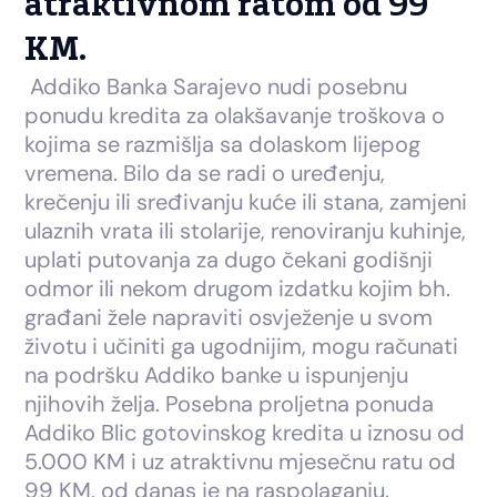
atraktivnom ratom od 99
KM.
Addiko Banka Sarajevo nudi posebnu
ponudu kredita za olakšavanje troškova o
kojima se razmišlja sa dolaskom lijepog
vremena. Bilo da se radi o uređenju,
krečenju ili sređivanju kuće ili stana, zamjeni
ulaznih vrata ili stolarije, renoviranju kuhinje,
uplati putovanja za dugo čekani godišnji
odmor ili nekom drugom izdatku kojim bh.
građani žele napraviti osvježenje u svom
životu i učiniti ga ugodnijim, mogu računati
na podršku Addiko banke u ispunjenju
njihovih želja. Posebna proljetna ponuda
Addiko Blic gotovinskog kredita u iznosu od
5.000 KM i uz atraktivnu mjesečnu ratu od
99 KM, od danas je na raspolaganju.