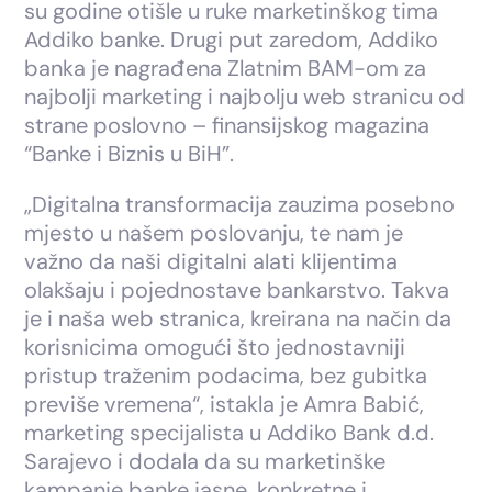
su godine otišle u ruke marketinškog tima
Addiko banke. Drugi put zaredom, Addiko
banka je nagrađena Zlatnim BAM-om za
najbolji marketing i najbolju web stranicu od
strane poslovno – finansijskog magazina
“Banke i Biznis u BiH”.
„Digitalna transformacija zauzima posebno
mjesto u našem poslovanju, te nam je
važno da naši digitalni alati klijentima
olakšaju i pojednostave bankarstvo. Takva
je i naša web stranica, kreirana na način da
korisnicima omogući što jednostavniji
pristup traženim podacima, bez gubitka
previše vremena“, istakla je Amra Babić,
marketing specijalista u Addiko Bank d.d.
Sarajevo i dodala da su marketinške
kampanje banke jasne, konkretne i