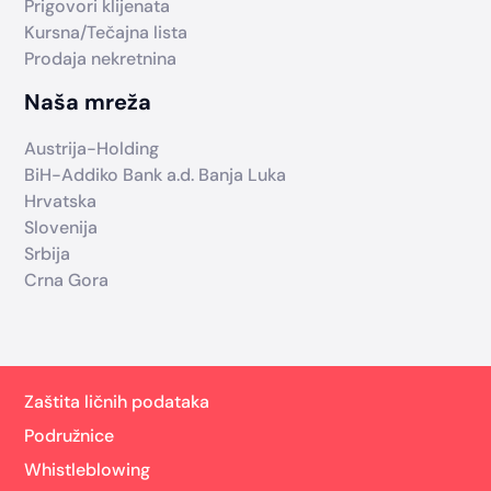
Prigovori klijenata
Kursna/Tečajna lista
Prodaja nekretnina
Naša mreža
Austrija-Holding
BiH-Addiko Bank a.d. Banja Luka
Hrvatska
Slovenija
Srbija
Crna Gora
Zaštita ličnih podataka
Podružnice
Whistleblowing