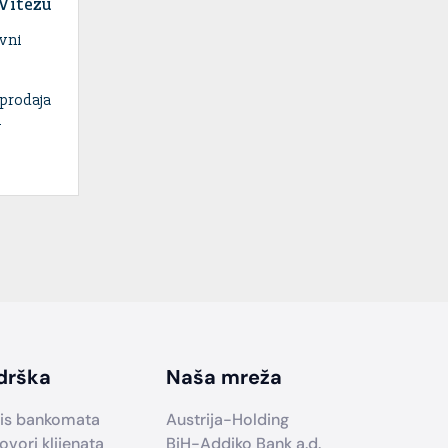
 Vitezu
vni
prodaja
M
drška
Naša mreža
is bankomata
Austrija-Holding
ovori klijenata
BiH-Addiko Bank a.d.