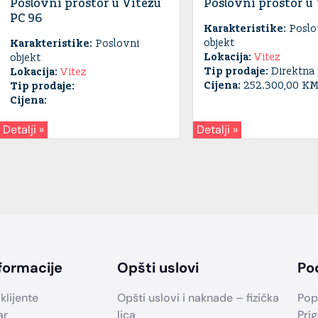
Poslovni prostor u Vitezu
Poslovni prostor u
PC 96
Karakteristike:
Poslo
objekt
Karakteristike:
Poslovni
Lokacija:
Vitez
objekt
Tip prodaje:
Direktna 
Lokacija:
Vitez
Cijena:
252.300,00 K
Tip prodaje:
Cijena:
Detalji »
Detalji »
formacije
Opšti uslovi
Po
klijente
Opšti uslovi i naknade – fizička
Pop
ar
lica
Prig