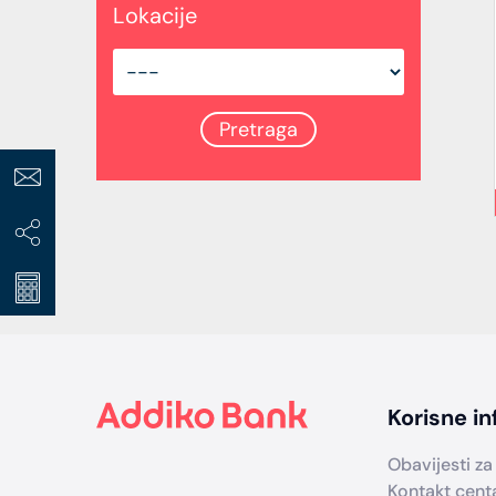
Lokacije
Footer
Korisne in
Obavijesti za 
Kontakt cent