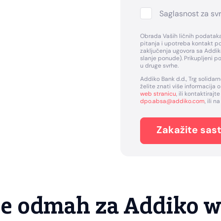
Saglasnost za sv
Obrada Vaših ličnih podataka
pitanja i upotreba kontakt p
zaključenja ugovora sa Addiko
slanje ponude). Prikupljeni po
u druge svrhe.
Addiko Bank d.d., Trg solidarn
želite znati više informacija
web stranicu
, ili kontaktira
dpo.absa@addiko.com
, ili 
Zakažite sas
jte odmah za Addiko w