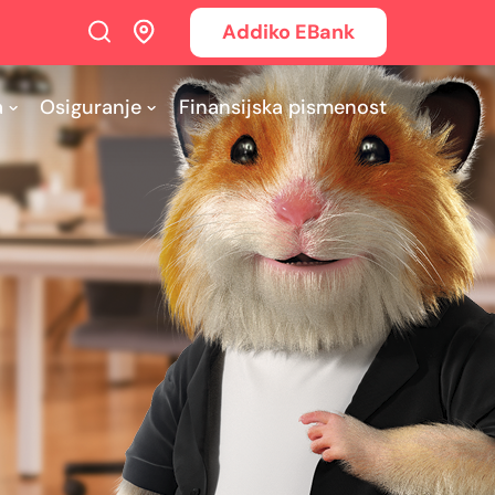
Addiko EBank
a
Osiguranje
Finansijska pismenost