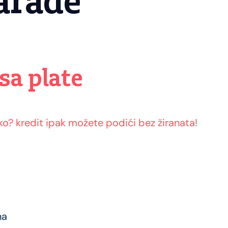
arade
sa plate
ko? kredit ipak možete podići bez žiranata!
na