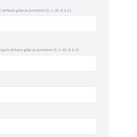
afrikate gdje je potrebno (č, ć, dž, đ, š, ž).
jući afrikate gdje je potrebno (č, ć, dž, đ, š, ž).