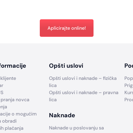
Aplicirajte online!
formacije
Opšti uslovi
Po
klijente
Opšti uslovi i naknade – fizička
Pop
ar
lica
Prig
US
Opšti uslovi i naknade – pravna
Kur
 pranja novca
lica
Pro
enja
macije o mogućim
Naknade
u obradi
Naknade u poslovanju sa
h plaćanja