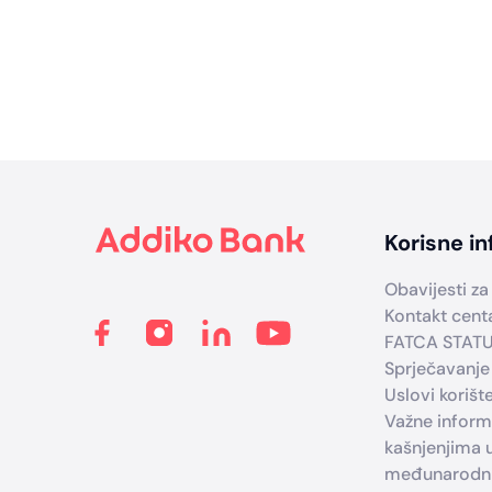
Footer
Korisne in
Obavijesti za 
Kontakt cent
FATCA STAT
Sprječavanje
Uslovi korišt
Važne infor
kašnjenjima 
međunarodni