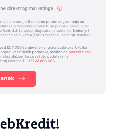
rhe direktnog marketinga
 koje ste podijelili sa nama putem odgovaranja na
odataka je neophodna kako bi se poduzeli koraci prije
 Bank d.d. Sarajevo (dogovaranje sastanka, kreiranje i
daci će se čuvati 4 (četiri) mjeseca i neće biti korišteni
osti 12, 71000 Sarajevo je kontrolor podataka. Ukoliko
 o obradi Vaših ličnih podataka, molimo da
posjetite našu
jte našeg službenika za zaštitu podataka na
na broj telefona T:
+387 33 866 666
.
tanak
ebKredit!