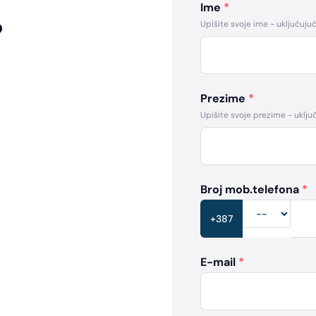
Ime
*
?
Upišite svoje ime - uključujući 
Prezime
*
Upišite svoje prezime - uključu
Broj mob.telefona
*
+387
E-mail
*