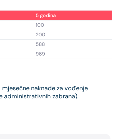
5 godina
100
200
588
969
KM mjesečne naknade za vođenje
e administrativnih zabrana).