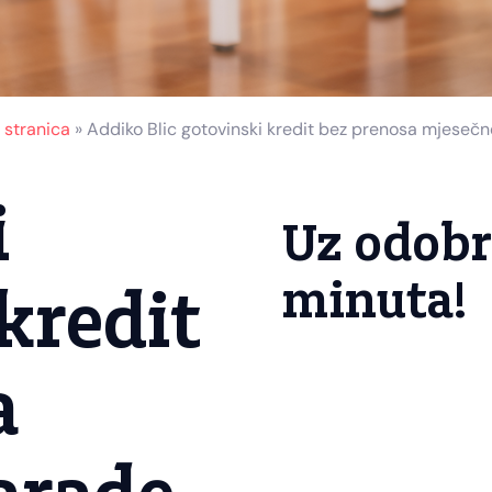
 stranica
»
Addiko Blic gotovinski kredit bez prenosa mjeseč
i
Uz odobr
minuta!
kredit
a