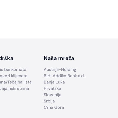
drška
Naša mreža
is bankomata
Austrija-Holding
ovori klijenata
BiH-Addiko Bank a.d.
sna/Tečajna lista
Banja Luka
daja nekretnina
Hrvatska
Slovenija
Srbija
Crna Gora