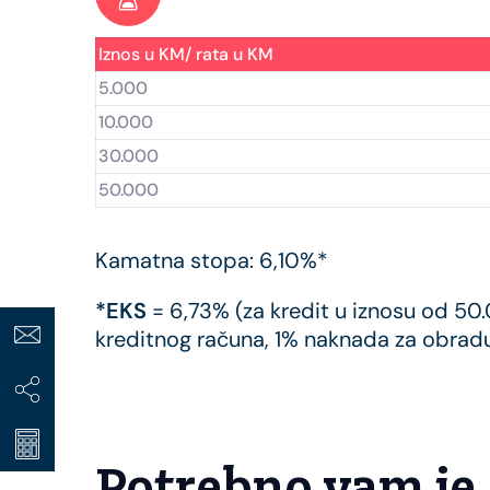
Iznos u KM/ rata u KM
5.000
10.000
30.000
50.000
Kamatna stopa: 6,10%*
*EKS
= 6,73% (za kredit u iznosu od 5
kreditnog računa, 1% naknada za obradu 