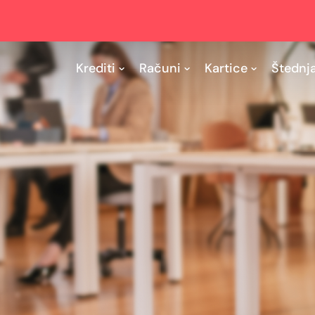
Krediti
Računi
Kartice
Štednj