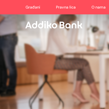
Građani
Pravna lica
O nama